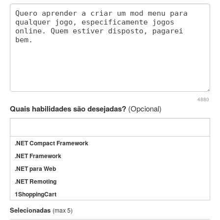
4880
Quais habilidades são desejadas?
(Opcional)
.NET Compact Framework
.NET Framework
.NET para Web
.NET Remoting
1ShoppingCart
3DS Max
Selecionadas
(max 5)
3GSM