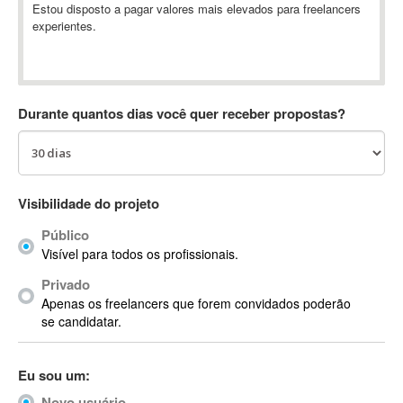
Estou disposto a pagar valores mais elevados para freelancers
Absynth
experientes.
AC Drives
AC3
ACARS
AccountMate
Durante quantos dias você quer receber propostas?
ACDSee
ACID Pro
ACPI
Visibilidade do projeto
Acrobat
Acrobat X
Público
Acronis
Visível para todos os profissionais.
ACT
Privado
Actian
Apenas os freelancers que forem convidados poderão
se candidatar.
Actimize
ActionScript
ActionScript 3
Eu sou um:
Active Directory
Novo usuário