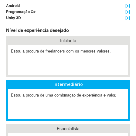
Android
[x]
4D Dimension
Programação C#
[x]
802.11
Unity 3D
[x]
A&P
Nível de experiência desejado
A-GPS
A2Billing
Iniciante
AAUS Scientific Diver
Estou a procura de freelancers com os menores valores.
Ab Initio
ABAP
Abaqus
ABBYY FineReader
Intermediário
ABIS
AbleCommerce
Estou a procura de uma combinação de experiência e valor.
Ableton
Ableton Live
Ableton Push
Abstract
Especialista
Abstract Window Toolkit (AWT)