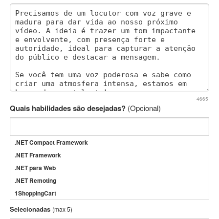
4665
Quais habilidades são desejadas?
(Opcional)
.NET Compact Framework
.NET Framework
.NET para Web
.NET Remoting
1ShoppingCart
3DS Max
Selecionadas
(max 5)
3GSM