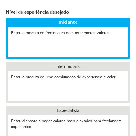
4D Dimension
Nível de experiência desejado
802.11
Iniciante
A&P
A-GPS
Estou a procura de freelancers com os menores valores.
A2Billing
AAUS Scientific Diver
Ab Initio
ABAP
Intermediário
Abaqus
Estou a procura de uma combinação de experiência e valor.
ABBYY FineReader
ABIS
AbleCommerce
Ableton
Especialista
Ableton Live
Ableton Push
Estou disposto a pagar valores mais elevados para freelancers
Abstract
experientes.
Abstract Window Toolkit (AWT)