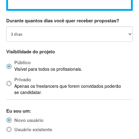
Absynth
AC Drives
Durante quantos dias você quer receber propostas?
AC3
ACARS
AccountMate
ACDSee
Visibilidade do projeto
ACID Pro
Público
ACPI
Visível para todos os profissionais.
Acrobat
Acrobat X
Privado
Apenas os freelancers que forem convidados poderão
Acronis
se candidatar.
ACT
Actian
Eu sou um:
Actimize
ActionScript
Novo usuário
ActionScript 3
Usuário existente
Active Directory