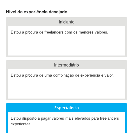
4D Dimension
Nível de experiência desejado
802.11
Iniciante
A&P
A-GPS
Estou a procura de freelancers com os menores valores.
A2Billing
AAUS Scientific Diver
Ab Initio
ABAP
Intermediário
Abaqus
Estou a procura de uma combinação de experiência e valor.
ABBYY FineReader
ABIS
AbleCommerce
Ableton
Especialista
Ableton Live
Ableton Push
Estou disposto a pagar valores mais elevados para freelancers
Abstract
experientes.
Abstract Window Toolkit (AWT)