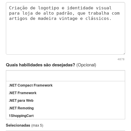
4878
Quais habilidades são desejadas?
(Opcional)
.NET Compact Framework
.NET Framework
.NET para Web
.NET Remoting
1ShoppingCart
3DS Max
Selecionadas
(max 5)
3GSM