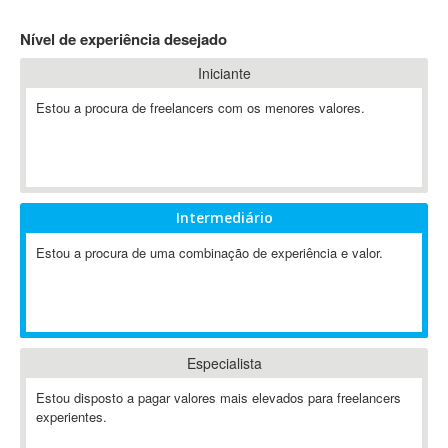
4D Dimension
Nível de experiência desejado
802.11
Iniciante
A&P
A-GPS
Estou a procura de freelancers com os menores valores.
A2Billing
AAUS Scientific Diver
Ab Initio
ABAP
Intermediário
Abaqus
Estou a procura de uma combinação de experiência e valor.
ABBYY FineReader
ABIS
AbleCommerce
Ableton
Especialista
Ableton Live
Ableton Push
Estou disposto a pagar valores mais elevados para freelancers
Abstract
experientes.
Abstract Window Toolkit (AWT)