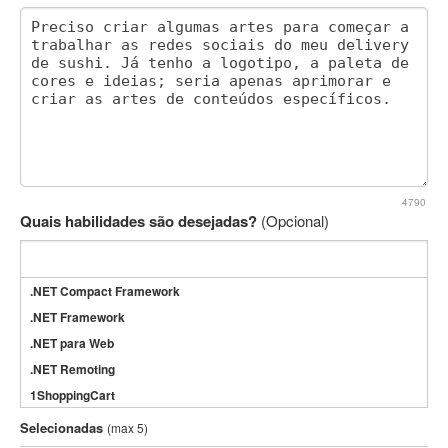
4790
Quais habilidades são desejadas?
(Opcional)
.NET Compact Framework
.NET Framework
.NET para Web
.NET Remoting
1ShoppingCart
3DS Max
Selecionadas
(max 5)
3GSM