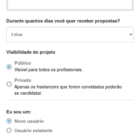
Absynth
AC Drives
Durante quantos dias você quer receber propostas?
AC3
ACARS
AccountMate
ACDSee
Visibilidade do projeto
ACID Pro
Público
ACPI
Visível para todos os profissionais.
Acrobat
Acrobat X
Privado
Apenas os freelancers que forem convidados poderão
Acronis
se candidatar.
ACT
Actian
Eu sou um:
Actimize
ActionScript
Novo usuário
ActionScript 3
Usuário existente
Active Directory