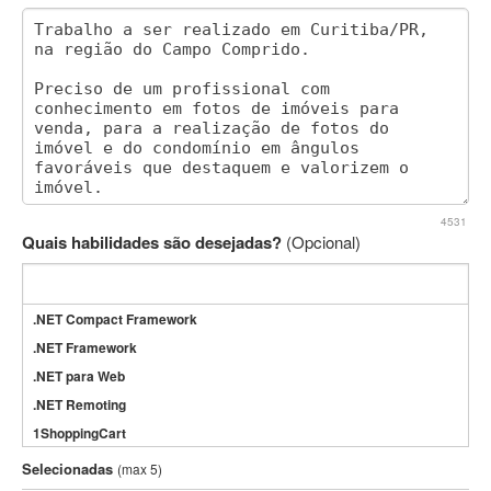
4531
Quais habilidades são desejadas?
(Opcional)
.NET Compact Framework
.NET Framework
.NET para Web
.NET Remoting
1ShoppingCart
3DS Max
Selecionadas
(max 5)
3GSM