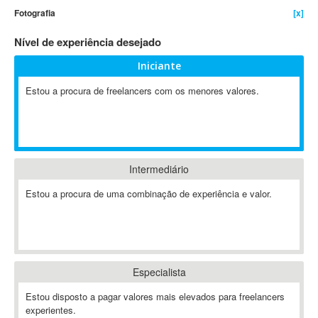
Fotografia
[x]
4D Dimension
802.11
Nível de experiência desejado
A&P
Iniciante
A-GPS
Estou a procura de freelancers com os menores valores.
A2Billing
AAUS Scientific Diver
Ab Initio
ABAP
Abaqus
Intermediário
ABBYY FineReader
Estou a procura de uma combinação de experiência e valor.
ABIS
AbleCommerce
Ableton
Ableton Live
Especialista
Ableton Push
Abstract
Estou disposto a pagar valores mais elevados para freelancers
experientes.
Abstract Window Toolkit (AWT)