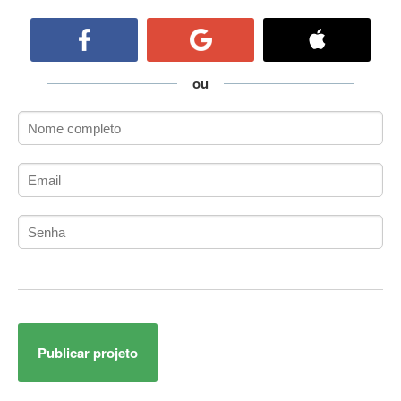
ActiveCollab
ActiveX
ActiveX Data Objects (ADO)
Ada
ou
Adianti Framework
ADK
Administração
Administração Acadêmica
Administração de Artistas e Repertórios
Administração de Banco de Dados
Administração de Redes
Administração PostgreSQL
Administrador de Sistemas
ADO.NET
ADO.NET Entity Framework
Publicar projeto
Adobe After Effects
Adobe AIR