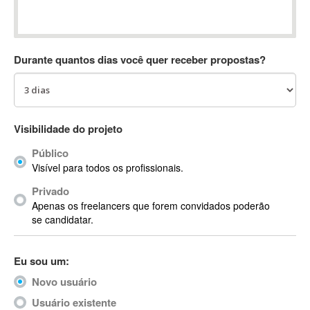
Absynth
AC Drives
AC3
Durante quantos dias você quer receber propostas?
ACARS
AccountMate
ACDSee
ACID Pro
Visibilidade do projeto
ACPI
Público
Acrobat
Visível para todos os profissionais.
Acrobat X
Privado
Acronis
Apenas os freelancers que forem convidados poderão
ACT
se candidatar.
Actian
Actimize
Eu sou um:
ActionScript
Novo usuário
ActionScript 3
Active Directory
Usuário existente