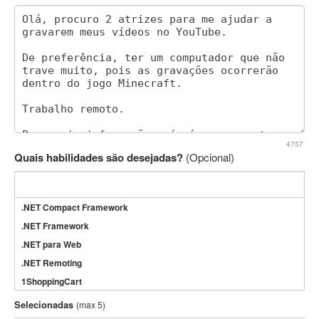
4757
Quais habilidades são desejadas?
(Opcional)
.NET Compact Framework
.NET Framework
.NET para Web
.NET Remoting
1ShoppingCart
3DS Max
Selecionadas
(max 5)
3GSM