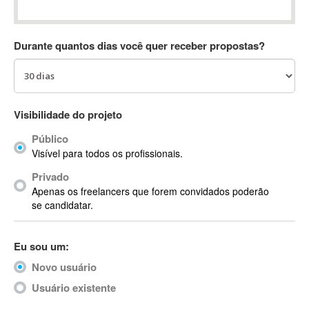
Absynth
AC Drives
Durante quantos dias você quer receber propostas?
AC3
ACARS
AccountMate
ACDSee
Visibilidade do projeto
ACID Pro
Público
ACPI
Visível para todos os profissionais.
Acrobat
Acrobat X
Privado
Apenas os freelancers que forem convidados poderão
Acronis
se candidatar.
ACT
Actian
Eu sou um:
Actimize
ActionScript
Novo usuário
ActionScript 3
Usuário existente
Active Directory