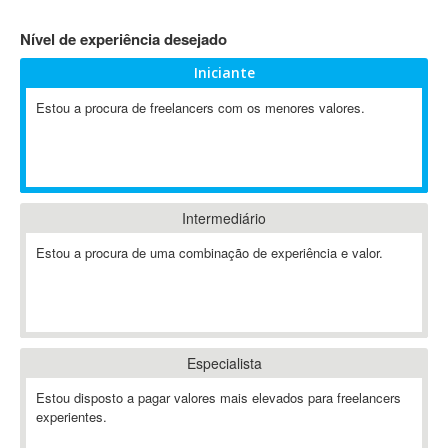
4D Dimension
Nível de experiência desejado
802.11
Iniciante
A&P
A-GPS
Estou a procura de freelancers com os menores valores.
A2Billing
AAUS Scientific Diver
Ab Initio
ABAP
Intermediário
Abaqus
Estou a procura de uma combinação de experiência e valor.
ABBYY FineReader
ABIS
AbleCommerce
Ableton
Especialista
Ableton Live
Ableton Push
Estou disposto a pagar valores mais elevados para freelancers
Abstract
experientes.
Abstract Window Toolkit (AWT)