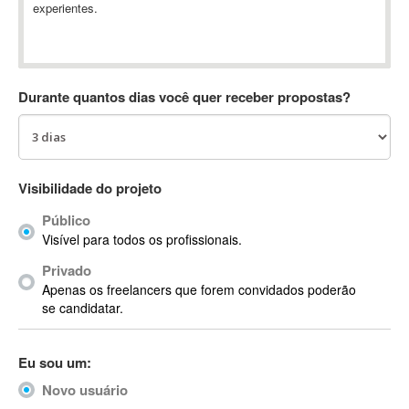
experientes.
Absynth
AC Drives
AC3
ACARS
Durante quantos dias você quer receber propostas?
AccountMate
ACDSee
ACID Pro
ACPI
Visibilidade do projeto
Acrobat
Público
Acrobat X
Visível para todos os profissionais.
Acronis
Privado
ACT
Apenas os freelancers que forem convidados poderão
Actian
se candidatar.
Actimize
ActionScript
Eu sou um:
ActionScript 3
Novo usuário
Active Directory