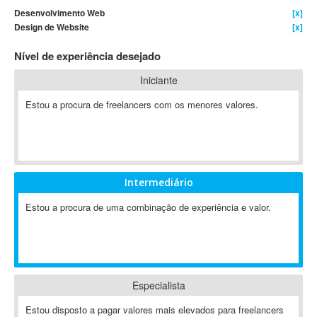
Desenvolvimento Web
[x]
4D Dimension
Design de Website
[x]
802.11
Nível de experiência desejado
A&P
A-GPS
Iniciante
A2Billing
Estou a procura de freelancers com os menores valores.
AAUS Scientific Diver
Ab Initio
ABAP
Abaqus
Intermediário
ABBYY FineReader
ABIS
Estou a procura de uma combinação de experiência e valor.
AbleCommerce
Ableton
Ableton Live
Ableton Push
Especialista
Abstract
Estou disposto a pagar valores mais elevados para freelancers
Abstract Window Toolkit (AWT)