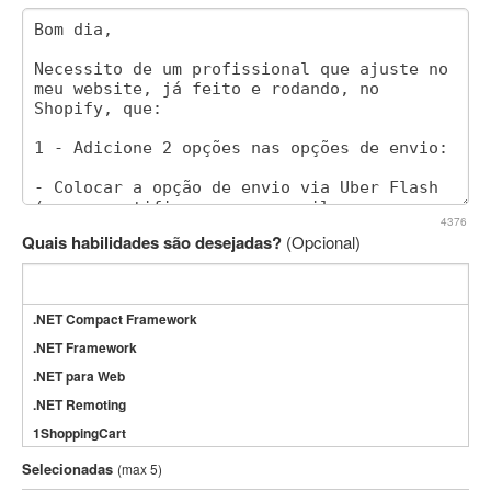
4376
Quais habilidades são desejadas?
(Opcional)
.NET Compact Framework
.NET Framework
.NET para Web
.NET Remoting
1ShoppingCart
3DS Max
Selecionadas
(max 5)
3GSM