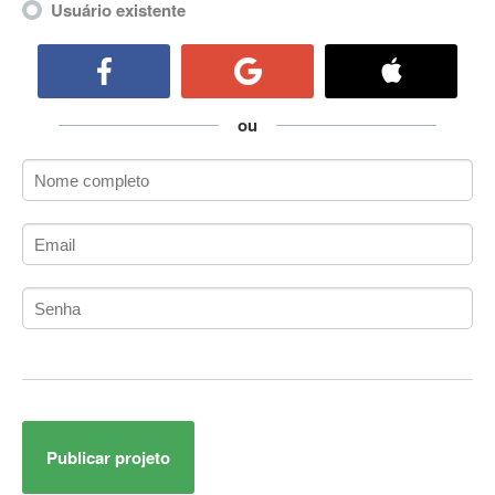
Usuário existente
ActiveCollab
ActiveX
ActiveX Data Objects (ADO)
Ada
ou
Adianti Framework
ADK
Administração
Administração Acadêmica
Administração de Artistas e Repertórios
Administração de Banco de Dados
Administração de Redes
Administração PostgreSQL
Administrador de Sistemas
ADO.NET
ADO.NET Entity Framework
Adobe After Effects
Publicar projeto
Adobe AIR