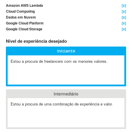
Amazon AWS Lambda
[x]
4D Dimension
Cloud Computing
[x]
802.11
Dados em Nuvem
[x]
A&P
Google Cloud Platform
[x]
Google Cloud Storage
[x]
A-GPS
A2Billing
Nível de experiência desejado
AAUS Scientific Diver
Iniciante
Ab Initio
ABAP
Estou a procura de freelancers com os menores valores.
Abaqus
ABBYY FineReader
ABIS
AbleCommerce
Intermediário
Ableton
Estou a procura de uma combinação de experiência e valor.
Ableton Live
Ableton Push
Abstract
Abstract Window Toolkit (AWT)