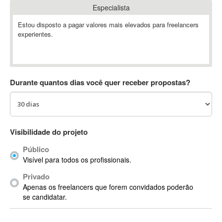
Especialista
Absynth
AC Drives
Estou disposto a pagar valores mais elevados para freelancers
experientes.
AC3
ACARS
AccountMate
ACDSee
Durante quantos dias você quer receber propostas?
ACID Pro
ACPI
Acrobat
Acrobat X
Visibilidade do projeto
Acronis
Público
ACT
Visível para todos os profissionais.
Actian
Privado
Actimize
Apenas os freelancers que forem convidados poderão
ActionScript
se candidatar.
ActionScript 3
Active Directory