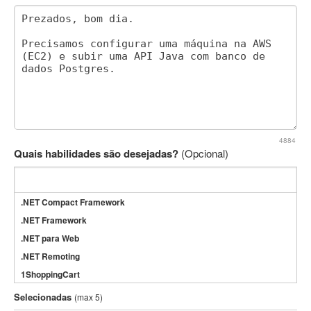
4884
Quais habilidades são desejadas?
(Opcional)
.NET Compact Framework
.NET Framework
.NET para Web
.NET Remoting
1ShoppingCart
3DS Max
Selecionadas
(max 5)
3GSM