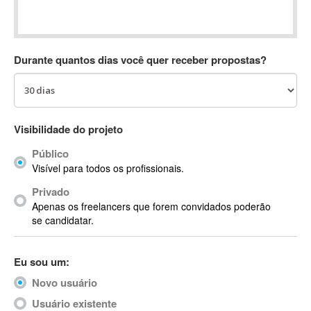
Absynth
AC Drives
AC3
Durante quantos dias você quer receber propostas?
ACARS
AccountMate
ACDSee
ACID Pro
Visibilidade do projeto
ACPI
Público
Acrobat
Visível para todos os profissionais.
Acrobat X
Privado
Acronis
Apenas os freelancers que forem convidados poderão
ACT
se candidatar.
Actian
Actimize
Eu sou um:
ActionScript
Novo usuário
ActionScript 3
Active Directory
Usuário existente