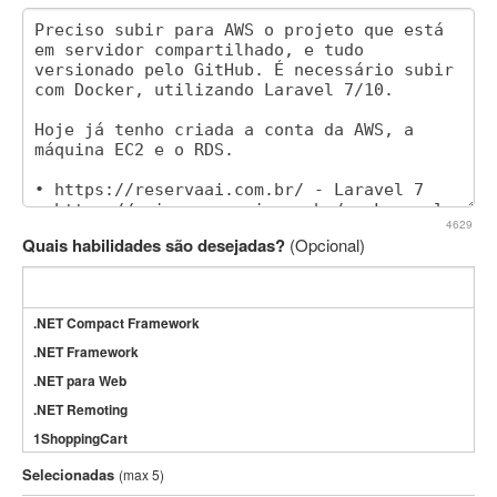
4629
Quais habilidades são desejadas?
(Opcional)
.NET Compact Framework
.NET Framework
.NET para Web
.NET Remoting
1ShoppingCart
3DS Max
Selecionadas
(max 5)
3GSM