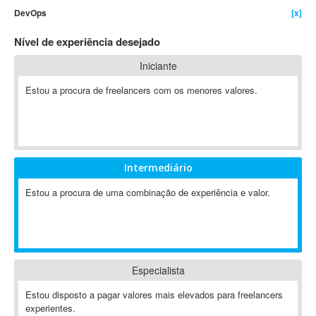
DevOps
[x]
4D Dimension
802.11
Nível de experiência desejado
A&P
Iniciante
A-GPS
Estou a procura de freelancers com os menores valores.
A2Billing
AAUS Scientific Diver
Ab Initio
ABAP
Abaqus
Intermediário
ABBYY FineReader
Estou a procura de uma combinação de experiência e valor.
ABIS
AbleCommerce
Ableton
Ableton Live
Especialista
Ableton Push
Abstract
Estou disposto a pagar valores mais elevados para freelancers
experientes.
Abstract Window Toolkit (AWT)