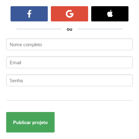
ActiveCollab
ActiveX
ActiveX Data Objects (ADO)
Ada
ou
Adianti Framework
ADK
Administração
Administração Acadêmica
Administração de Artistas e Repertórios
Administração de Banco de Dados
Administração de Redes
Administração PostgreSQL
Administrador de Sistemas
ADO.NET
ADO.NET Entity Framework
Publicar projeto
Adobe After Effects
Adobe AIR