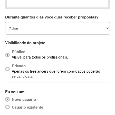
Absynth
AC Drives
Durante quantos dias você quer receber propostas?
AC3
ACARS
AccountMate
ACDSee
Visibilidade do projeto
ACID Pro
Público
ACPI
Visível para todos os profissionais.
Acrobat
Acrobat X
Privado
Apenas os freelancers que forem convidados poderão
Acronis
se candidatar.
ACT
Actian
Eu sou um:
Actimize
ActionScript
Novo usuário
ActionScript 3
Usuário existente
Active Directory