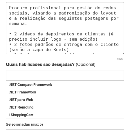
4529
Quais habilidades são desejadas?
(Opcional)
.NET Compact Framework
.NET Framework
.NET para Web
.NET Remoting
1ShoppingCart
3DS Max
Selecionadas
(max 5)
3GSM