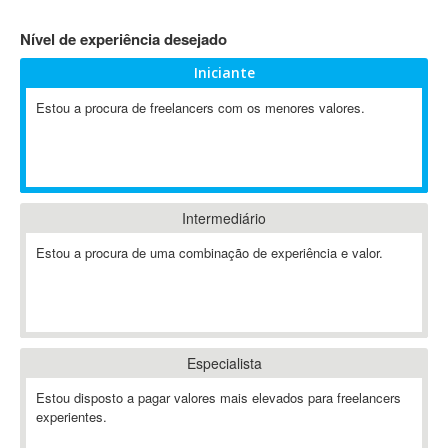
4D Dimension
Nível de experiência desejado
802.11
Iniciante
A&P
A-GPS
Estou a procura de freelancers com os menores valores.
A2Billing
AAUS Scientific Diver
Ab Initio
ABAP
Intermediário
Abaqus
Estou a procura de uma combinação de experiência e valor.
ABBYY FineReader
ABIS
AbleCommerce
Ableton
Especialista
Ableton Live
Ableton Push
Estou disposto a pagar valores mais elevados para freelancers
Abstract
experientes.
Abstract Window Toolkit (AWT)