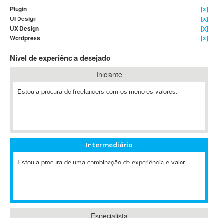
Plugin
[x]
4D Dimension
UI Design
[x]
802.11
UX Design
[x]
A&P
Wordpress
[x]
A-GPS
Nível de experiência desejado
A2Billing
Iniciante
AAUS Scientific Diver
Ab Initio
Estou a procura de freelancers com os menores valores.
ABAP
Abaqus
ABBYY FineReader
ABIS
Intermediário
AbleCommerce
Estou a procura de uma combinação de experiência e valor.
Ableton
Ableton Live
Ableton Push
Abstract
Abstract Window Toolkit (AWT)
Especialista