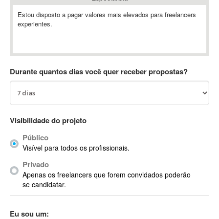
Absynth
Estou disposto a pagar valores mais elevados para freelancers
AC Drives
experientes.
AC3
ACARS
AccountMate
Durante quantos dias você quer receber propostas?
ACDSee
ACID Pro
ACPI
Acrobat
Visibilidade do projeto
Acrobat X
Acronis
Público
Visível para todos os profissionais.
ACT
Actian
Privado
Apenas os freelancers que forem convidados poderão
Actimize
se candidatar.
ActionScript
ActionScript 3
Eu sou um:
Active Directory