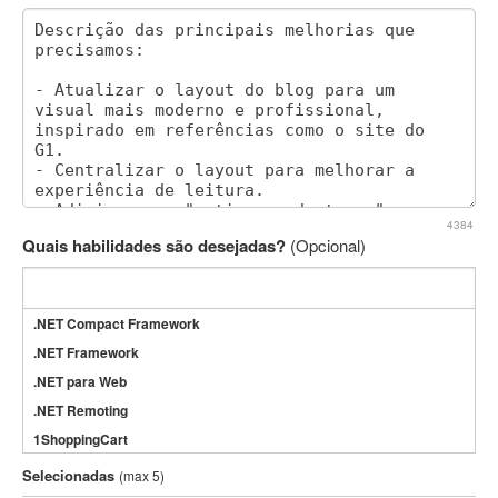
4384
Quais habilidades são desejadas?
(Opcional)
.NET Compact Framework
.NET Framework
.NET para Web
.NET Remoting
1ShoppingCart
3DS Max
Selecionadas
(max 5)
3GSM