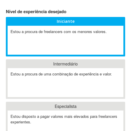
4D Dimension
Nível de experiência desejado
802.11
Iniciante
A&P
A-GPS
Estou a procura de freelancers com os menores valores.
A2Billing
AAUS Scientific Diver
Ab Initio
ABAP
Intermediário
Abaqus
Estou a procura de uma combinação de experiência e valor.
ABBYY FineReader
ABIS
AbleCommerce
Ableton
Especialista
Ableton Live
Ableton Push
Estou disposto a pagar valores mais elevados para freelancers
Abstract
experientes.
Abstract Window Toolkit (AWT)