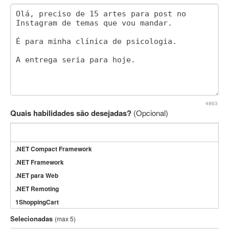
4863
Quais habilidades são desejadas?
(Opcional)
.NET Compact Framework
.NET Framework
.NET para Web
.NET Remoting
1ShoppingCart
3DS Max
Selecionadas
(max 5)
3GSM