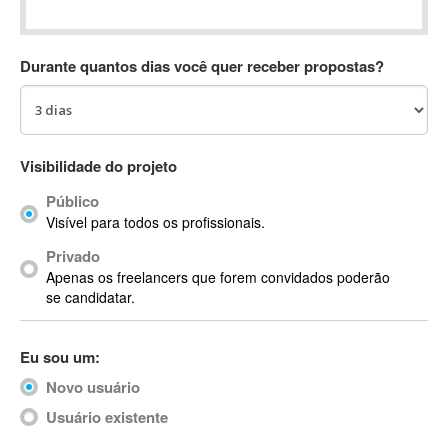
Absynth
AC Drives
Durante quantos dias você quer receber propostas?
AC3
ACARS
AccountMate
ACDSee
Visibilidade do projeto
ACID Pro
Público
ACPI
Visível para todos os profissionais.
Acrobat
Acrobat X
Privado
Apenas os freelancers que forem convidados poderão
Acronis
se candidatar.
ACT
Actian
Eu sou um:
Actimize
ActionScript
Novo usuário
ActionScript 3
Usuário existente
Active Directory