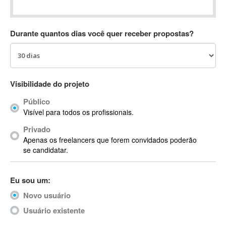
Absynth
AC Drives
Durante quantos dias você quer receber propostas?
AC3
ACARS
AccountMate
ACDSee
Visibilidade do projeto
ACID Pro
Público
ACPI
Visível para todos os profissionais.
Acrobat
Acrobat X
Privado
Apenas os freelancers que forem convidados poderão
Acronis
se candidatar.
ACT
Actian
Eu sou um:
Actimize
ActionScript
Novo usuário
ActionScript 3
Usuário existente
Active Directory