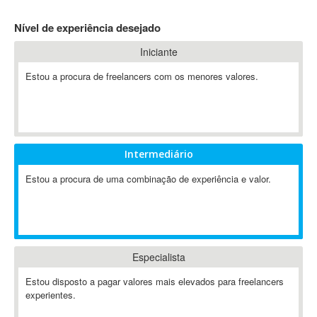
4D Dimension
Nível de experiência desejado
802.11
Iniciante
A&P
A-GPS
Estou a procura de freelancers com os menores valores.
A2Billing
AAUS Scientific Diver
Ab Initio
ABAP
Intermediário
Abaqus
Estou a procura de uma combinação de experiência e valor.
ABBYY FineReader
ABIS
AbleCommerce
Ableton
Especialista
Ableton Live
Ableton Push
Estou disposto a pagar valores mais elevados para freelancers
Abstract
experientes.
Abstract Window Toolkit (AWT)