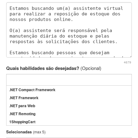
4679
Quais habilidades são desejadas?
(Opcional)
.NET Compact Framework
.NET Framework
.NET para Web
.NET Remoting
1ShoppingCart
3DS Max
Selecionadas
(max 5)
3GSM