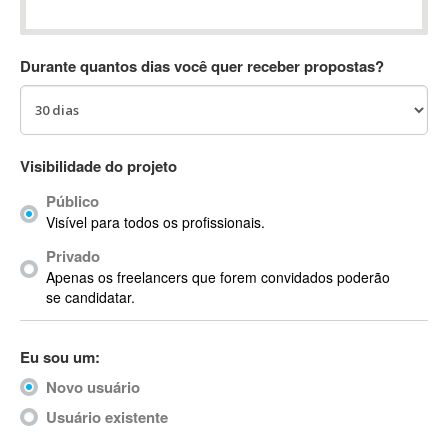
Absynth
AC Drives
Durante quantos dias você quer receber propostas?
AC3
ACARS
AccountMate
ACDSee
Visibilidade do projeto
ACID Pro
Público
ACPI
Visível para todos os profissionais.
Acrobat
Acrobat X
Privado
Apenas os freelancers que forem convidados poderão
Acronis
se candidatar.
ACT
Actian
Eu sou um:
Actimize
ActionScript
Novo usuário
ActionScript 3
Usuário existente
Active Directory