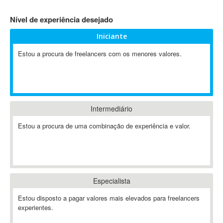
4D Dimension
Nível de experiência desejado
802.11
Iniciante
A&P
A-GPS
Estou a procura de freelancers com os menores valores.
A2Billing
AAUS Scientific Diver
Ab Initio
ABAP
Intermediário
Abaqus
Estou a procura de uma combinação de experiência e valor.
ABBYY FineReader
ABIS
AbleCommerce
Ableton
Especialista
Ableton Live
Ableton Push
Estou disposto a pagar valores mais elevados para freelancers
Abstract
experientes.
Abstract Window Toolkit (AWT)