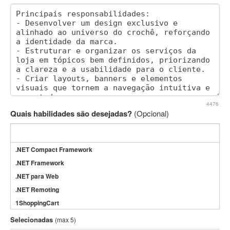
4476
Quais habilidades são desejadas?
(Opcional)
.NET Compact Framework
.NET Framework
.NET para Web
.NET Remoting
1ShoppingCart
3DS Max
Selecionadas
(max 5)
3GSM