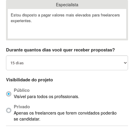
Especialista
Absynth
AC Drives
Estou disposto a pagar valores mais elevados para freelancers
experientes.
AC3
ACARS
AccountMate
ACDSee
Durante quantos dias você quer receber propostas?
ACID Pro
ACPI
Acrobat
Acrobat X
Visibilidade do projeto
Acronis
Público
ACT
Visível para todos os profissionais.
Actian
Privado
Actimize
Apenas os freelancers que forem convidados poderão
ActionScript
se candidatar.
ActionScript 3
Active Directory