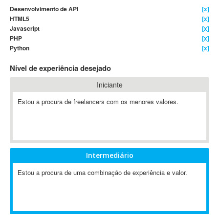
Desenvolvimento de API
[x]
4D Dimension
HTML5
[x]
802.11
Javascript
[x]
A&P
PHP
[x]
Python
[x]
A-GPS
A2Billing
Nível de experiência desejado
AAUS Scientific Diver
Iniciante
Ab Initio
ABAP
Estou a procura de freelancers com os menores valores.
Abaqus
ABBYY FineReader
ABIS
AbleCommerce
Intermediário
Ableton
Estou a procura de uma combinação de experiência e valor.
Ableton Live
Ableton Push
Abstract
Abstract Window Toolkit (AWT)