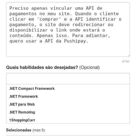
4740
Quais habilidades são desejadas?
(Opcional)
.NET Compact Framework
.NET Framework
.NET para Web
.NET Remoting
1ShoppingCart
3DS Max
Selecionadas
(max 5)
3GSM