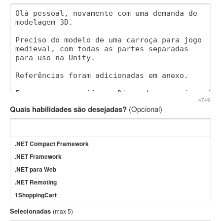
4749
Quais habilidades são desejadas?
(Opcional)
.NET Compact Framework
.NET Framework
.NET para Web
.NET Remoting
1ShoppingCart
3DS Max
Selecionadas
(max 5)
3GSM