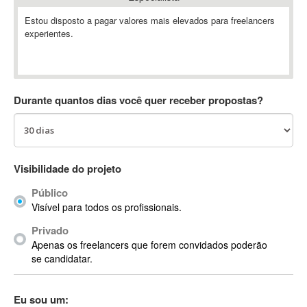
Absynth
Estou disposto a pagar valores mais elevados para freelancers
AC Drives
experientes.
AC3
ACARS
AccountMate
Durante quantos dias você quer receber propostas?
ACDSee
ACID Pro
ACPI
Acrobat
Visibilidade do projeto
Acrobat X
Acronis
Público
Visível para todos os profissionais.
ACT
Actian
Privado
Apenas os freelancers que forem convidados poderão
Actimize
se candidatar.
ActionScript
ActionScript 3
Eu sou um:
Active Directory