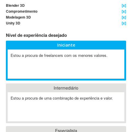
Blender 3D
[x]
4D Dimension
Comprometimento
[x]
802.11
Modelagem 3D
[x]
A&P
Unity 3D
[x]
A-GPS
Nível de experiência desejado
A2Billing
Iniciante
AAUS Scientific Diver
Ab Initio
Estou a procura de freelancers com os menores valores.
ABAP
Abaqus
ABBYY FineReader
ABIS
Intermediário
AbleCommerce
Estou a procura de uma combinação de experiência e valor.
Ableton
Ableton Live
Ableton Push
Abstract
Abstract Window Toolkit (AWT)
Especialista