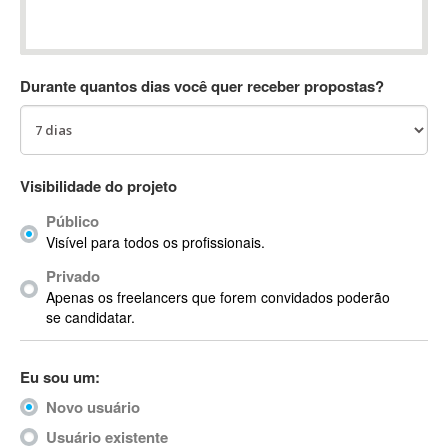
Absynth
AC Drives
AC3
Durante quantos dias você quer receber propostas?
ACARS
AccountMate
ACDSee
ACID Pro
Visibilidade do projeto
ACPI
Público
Acrobat
Visível para todos os profissionais.
Acrobat X
Privado
Acronis
Apenas os freelancers que forem convidados poderão
ACT
se candidatar.
Actian
Actimize
Eu sou um:
ActionScript
Novo usuário
ActionScript 3
Active Directory
Usuário existente