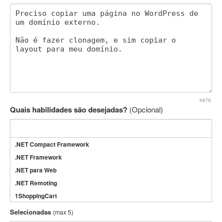
4876
Quais habilidades são desejadas?
(Opcional)
.NET Compact Framework
.NET Framework
.NET para Web
.NET Remoting
1ShoppingCart
3DS Max
Selecionadas
(max 5)
3GSM