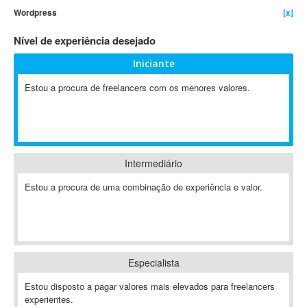
Wordpress
[x]
4D Dimension
802.11
Nível de experiência desejado
A&P
Iniciante
A-GPS
Estou a procura de freelancers com os menores valores.
A2Billing
AAUS Scientific Diver
Ab Initio
ABAP
Abaqus
Intermediário
ABBYY FineReader
Estou a procura de uma combinação de experiência e valor.
ABIS
AbleCommerce
Ableton
Ableton Live
Especialista
Ableton Push
Abstract
Estou disposto a pagar valores mais elevados para freelancers
experientes.
Abstract Window Toolkit (AWT)