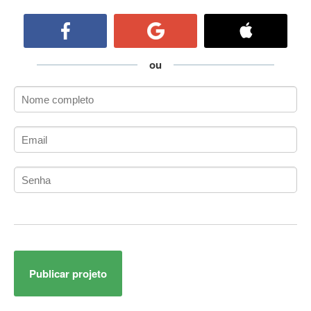
ActiveCollab
ActiveX
ActiveX Data Objects (ADO)
Ada
ou
Adianti Framework
ADK
Administração
Administração Acadêmica
Administração de Artistas e Repertórios
Administração de Banco de Dados
Administração de Redes
Administração PostgreSQL
Administrador de Sistemas
ADO.NET
ADO.NET Entity Framework
Publicar projeto
Adobe After Effects
Adobe AIR