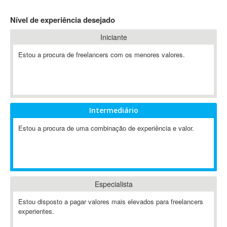
4D Dimension
Nível de experiência desejado
802.11
Iniciante
A&P
A-GPS
Estou a procura de freelancers com os menores valores.
A2Billing
AAUS Scientific Diver
Ab Initio
ABAP
Intermediário
Abaqus
Estou a procura de uma combinação de experiência e valor.
ABBYY FineReader
ABIS
AbleCommerce
Ableton
Especialista
Ableton Live
Ableton Push
Estou disposto a pagar valores mais elevados para freelancers
Abstract
experientes.
Abstract Window Toolkit (AWT)