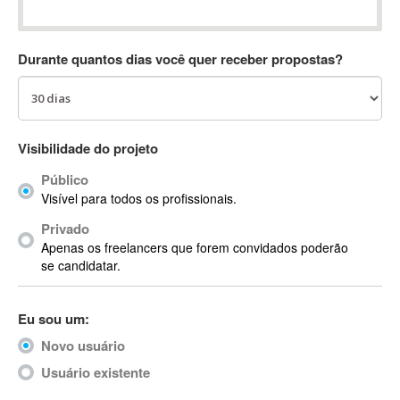
Absynth
AC Drives
Durante quantos dias você quer receber propostas?
AC3
ACARS
AccountMate
ACDSee
Visibilidade do projeto
ACID Pro
Público
ACPI
Visível para todos os profissionais.
Acrobat
Acrobat X
Privado
Apenas os freelancers que forem convidados poderão
Acronis
se candidatar.
ACT
Actian
Eu sou um:
Actimize
ActionScript
Novo usuário
ActionScript 3
Usuário existente
Active Directory