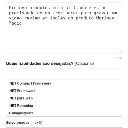
4870
Quais habilidades são desejadas?
(Opcional)
.NET Compact Framework
.NET Framework
.NET para Web
.NET Remoting
1ShoppingCart
3DS Max
Selecionadas
(max 5)
3GSM