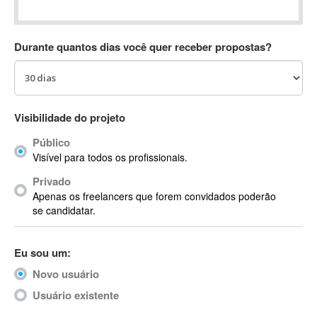
Absynth
AC Drives
Durante quantos dias você quer receber propostas?
AC3
ACARS
AccountMate
ACDSee
Visibilidade do projeto
ACID Pro
Público
ACPI
Visível para todos os profissionais.
Acrobat
Acrobat X
Privado
Apenas os freelancers que forem convidados poderão
Acronis
se candidatar.
ACT
Actian
Eu sou um:
Actimize
ActionScript
Novo usuário
ActionScript 3
Usuário existente
Active Directory