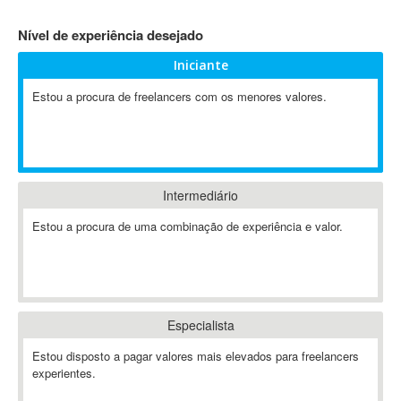
4D Dimension
Nível de experiência desejado
802.11
Iniciante
A&P
A-GPS
Estou a procura de freelancers com os menores valores.
A2Billing
AAUS Scientific Diver
Ab Initio
ABAP
Intermediário
Abaqus
Estou a procura de uma combinação de experiência e valor.
ABBYY FineReader
ABIS
AbleCommerce
Ableton
Especialista
Ableton Live
Ableton Push
Estou disposto a pagar valores mais elevados para freelancers
Abstract
experientes.
Abstract Window Toolkit (AWT)