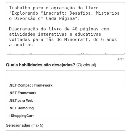
4226
Quais habilidades são desejadas?
(Opcional)
.NET Compact Framework
.NET Framework
.NET para Web
.NET Remoting
1ShoppingCart
3DS Max
Selecionadas
(max 5)
3GSM