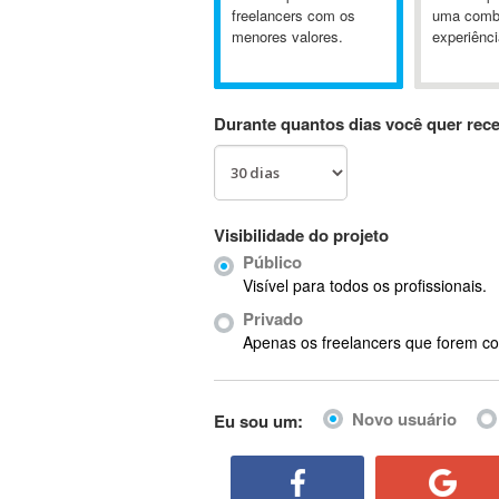
A&P
freelancers com os
uma comb
menores valores.
experiênci
A-GPS
A2Billing
AAUS Scientific Diver
Durante quantos dias você quer rec
Ab Initio
ABAP
Abaqus
ABBYY FineReader
Visibilidade do projeto
ABIS
Público
AbleCommerce
Visível para todos os profissionais.
Ableton
Privado
Ableton Live
Apenas os freelancers que forem co
Ableton Push
Abstract
Novo usuário
Eu sou um:
Abstract Window Toolkit (AWT)
Absynth
AC Drives