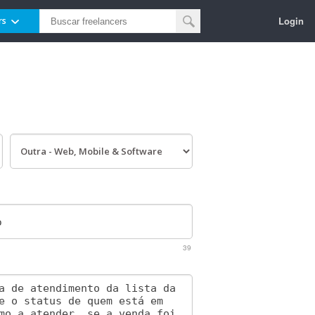
Login
rs
39