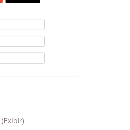
s
(Exibir)