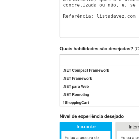
Quais habilidades são desejadas?
(O
.NET Compact Framework
.NET Framework
.NET para Web
.NET Remoting
1ShoppingCart
3DS Max
Nível de experiência desejado
3GSM
Iniciante
Inter
4D Dimension
802.11
Estou a procura de
Estou a p