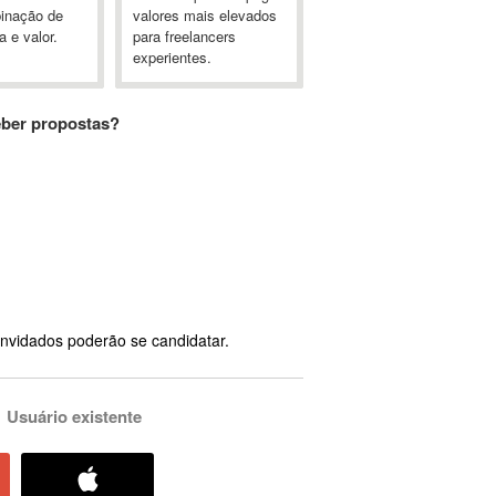
inação de
valores mais elevados
a e valor.
para freelancers
experientes.
eber propostas?
nvidados poderão se candidatar.
Usuário existente