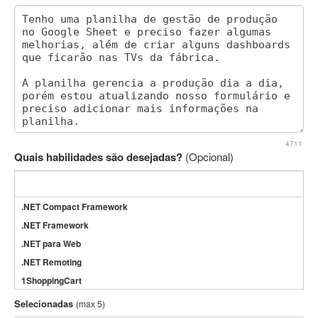
4711
Quais habilidades são desejadas?
(Opcional)
.NET Compact Framework
.NET Framework
.NET para Web
.NET Remoting
1ShoppingCart
3DS Max
Selecionadas
(max 5)
3GSM