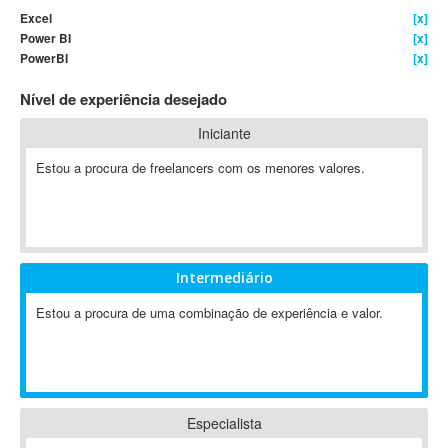
Excel
[x]
4D Dimension
Power BI
[x]
802.11
PowerBI
[x]
A&P
Nível de experiência desejado
A-GPS
A2Billing
Iniciante
AAUS Scientific Diver
Estou a procura de freelancers com os menores valores.
Ab Initio
ABAP
Abaqus
ABBYY FineReader
Intermediário
ABIS
AbleCommerce
Estou a procura de uma combinação de experiência e valor.
Ableton
Ableton Live
Ableton Push
Abstract
Especialista
Abstract Window Toolkit (AWT)