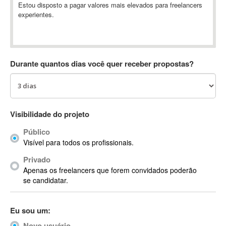
Estou disposto a pagar valores mais elevados para freelancers
Absynth
experientes.
AC Drives
AC3
ACARS
AccountMate
Durante quantos dias você quer receber propostas?
ACDSee
ACID Pro
ACPI
Visibilidade do projeto
Acrobat
Acrobat X
Público
Acronis
Visível para todos os profissionais.
ACT
Privado
Actian
Apenas os freelancers que forem convidados poderão
se candidatar.
Actimize
ActionScript
ActionScript 3
Eu sou um:
Active Directory
Novo usuário