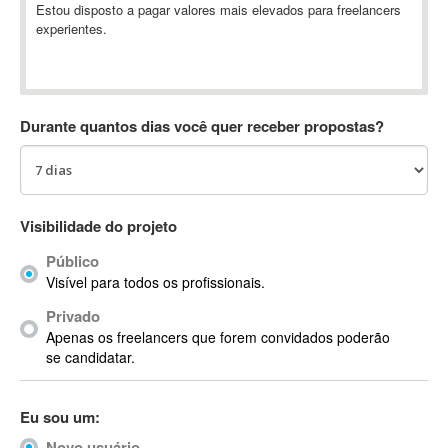
Estou disposto a pagar valores mais elevados para freelancers
Absynth
experientes.
AC Drives
AC3
ACARS
AccountMate
Durante quantos dias você quer receber propostas?
ACDSee
ACID Pro
ACPI
Visibilidade do projeto
Acrobat
Acrobat X
Público
Acronis
Visível para todos os profissionais.
ACT
Privado
Actian
Apenas os freelancers que forem convidados poderão
se candidatar.
Actimize
ActionScript
ActionScript 3
Eu sou um:
Active Directory
Novo usuário