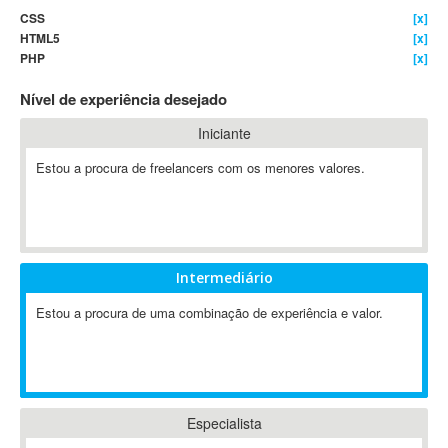
CSS
[x]
4D Dimension
HTML5
[x]
802.11
PHP
[x]
A&P
Nível de experiência desejado
A-GPS
A2Billing
Iniciante
AAUS Scientific Diver
Estou a procura de freelancers com os menores valores.
Ab Initio
ABAP
Abaqus
ABBYY FineReader
Intermediário
ABIS
AbleCommerce
Estou a procura de uma combinação de experiência e valor.
Ableton
Ableton Live
Ableton Push
Abstract
Especialista
Abstract Window Toolkit (AWT)