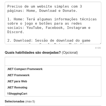
4135
Quais habilidades são desejadas?
(Opcional)
.NET Compact Framework
.NET Framework
.NET para Web
.NET Remoting
1ShoppingCart
3DS Max
Selecionadas
(max 5)
3GSM