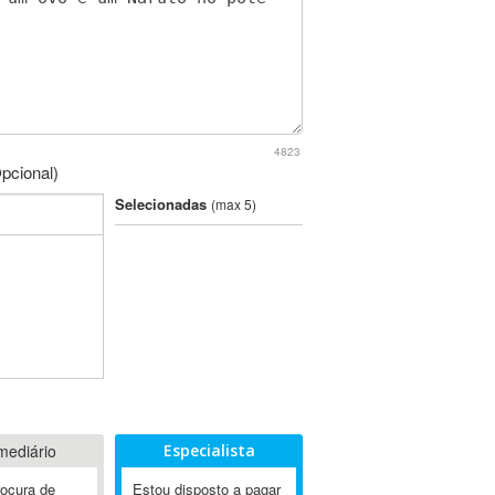
4823
pcional)
Selecionadas
(max 5)
mediário
Especialista
rocura de
Estou disposto a pagar