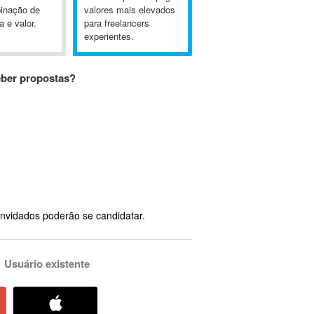
inação de
valores mais elevados
a e valor.
para freelancers
experientes.
eber propostas?
nvidados poderão se candidatar.
Usuário existente