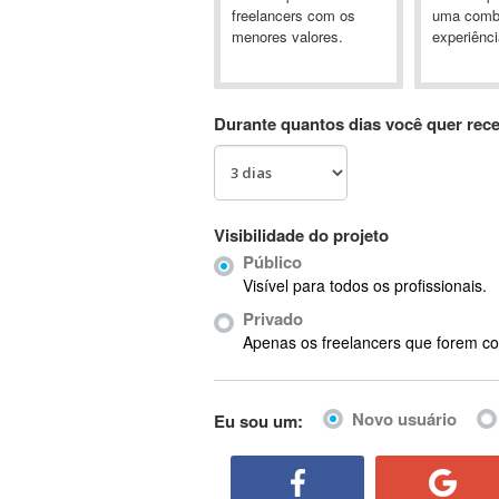
A&P
freelancers com os
uma comb
menores valores.
experiênci
A-GPS
A2Billing
AAUS Scientific Diver
Durante quantos dias você quer rec
Ab Initio
ABAP
Abaqus
ABBYY FineReader
Visibilidade do projeto
ABIS
Público
AbleCommerce
Visível para todos os profissionais.
Ableton
Privado
Ableton Live
Apenas os freelancers que forem co
Ableton Push
Abstract
Novo usuário
Eu sou um:
Abstract Window Toolkit (AWT)
Absynth
AC Drives