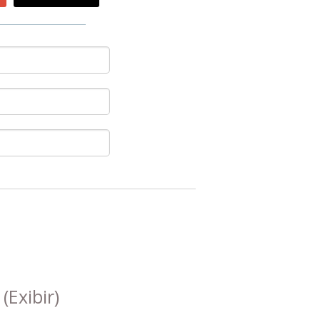
s
(Exibir)