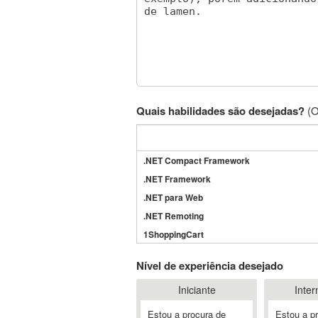
Quais habilidades são desejadas?
(O
.NET Compact Framework
.NET Framework
.NET para Web
.NET Remoting
1ShoppingCart
3DS Max
Nível de experiência desejado
3GSM
Iniciante
Inter
4D Dimension
802.11
Estou a procura de
Estou a p