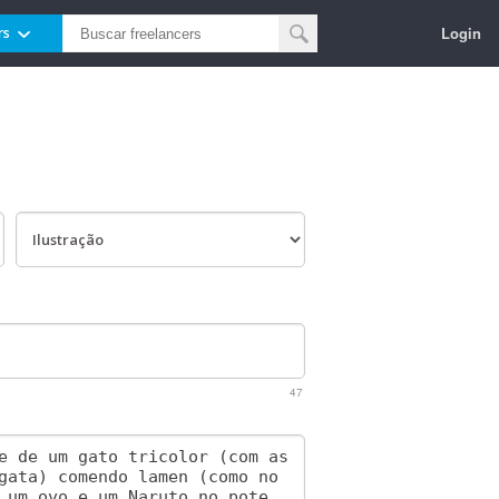
Login
rs
47