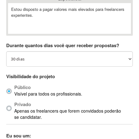
Absynth
Estou disposto a pagar valores mais elevados para freelancers
AC Drives
experientes.
AC3
ACARS
AccountMate
Durante quantos dias você quer receber propostas?
ACDSee
ACID Pro
ACPI
Acrobat
Visibilidade do projeto
Acrobat X
Acronis
Público
Visível para todos os profissionais.
ACT
Actian
Privado
Apenas os freelancers que forem convidados poderão
Actimize
se candidatar.
ActionScript
ActionScript 3
Eu sou um:
Active Directory