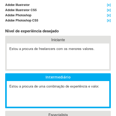
Adobe Illustrator
[x]
4D Dimension
Adobe Illustrator CS5
[x]
802.11
Adobe Photoshop
[x]
A&P
Adobe Photoshop CS5
[x]
A-GPS
Nível de experiência desejado
A2Billing
Iniciante
AAUS Scientific Diver
Ab Initio
Estou a procura de freelancers com os menores valores.
ABAP
Abaqus
ABBYY FineReader
ABIS
Intermediário
AbleCommerce
Estou a procura de uma combinação de experiência e valor.
Ableton
Ableton Live
Ableton Push
Abstract
Abstract Window Toolkit (AWT)
Especialista