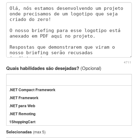
4711
Quais habilidades são desejadas?
(Opcional)
.NET Compact Framework
.NET Framework
.NET para Web
.NET Remoting
1ShoppingCart
3DS Max
Selecionadas
(max 5)
3GSM