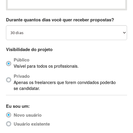
Absynth
AC Drives
Durante quantos dias você quer receber propostas?
AC3
ACARS
AccountMate
ACDSee
Visibilidade do projeto
ACID Pro
Público
ACPI
Visível para todos os profissionais.
Acrobat
Acrobat X
Privado
Apenas os freelancers que forem convidados poderão
Acronis
se candidatar.
ACT
Actian
Eu sou um:
Actimize
ActionScript
Novo usuário
ActionScript 3
Usuário existente
Active Directory