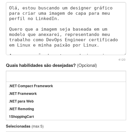
4120
Quais habilidades são desejadas?
(Opcional)
.NET Compact Framework
.NET Framework
.NET para Web
.NET Remoting
1ShoppingCart
3DS Max
Selecionadas
(max 5)
3GSM