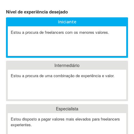
4D Dimension
Nível de experiência desejado
802.11
Iniciante
A&P
A-GPS
Estou a procura de freelancers com os menores valores.
A2Billing
AAUS Scientific Diver
Ab Initio
ABAP
Intermediário
Abaqus
Estou a procura de uma combinação de experiência e valor.
ABBYY FineReader
ABIS
AbleCommerce
Ableton
Especialista
Ableton Live
Ableton Push
Estou disposto a pagar valores mais elevados para freelancers
Abstract
experientes.
Abstract Window Toolkit (AWT)