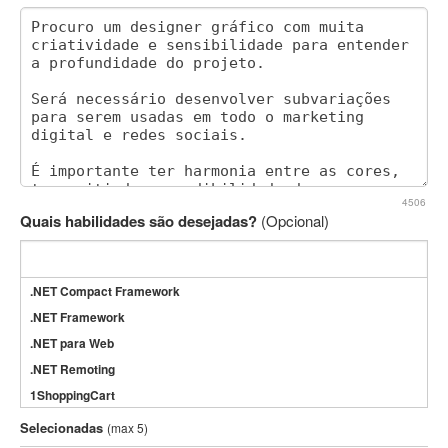
4506
Quais habilidades são desejadas?
(Opcional)
.NET Compact Framework
.NET Framework
.NET para Web
.NET Remoting
1ShoppingCart
3DS Max
Selecionadas
(max 5)
3GSM