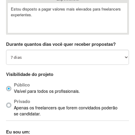
Absynth
Estou disposto a pagar valores mais elevados para freelancers
AC Drives
experientes.
AC3
ACARS
AccountMate
Durante quantos dias você quer receber propostas?
ACDSee
ACID Pro
ACPI
Acrobat
Visibilidade do projeto
Acrobat X
Acronis
Público
Visível para todos os profissionais.
ACT
Actian
Privado
Apenas os freelancers que forem convidados poderão
Actimize
se candidatar.
ActionScript
ActionScript 3
Eu sou um:
Active Directory