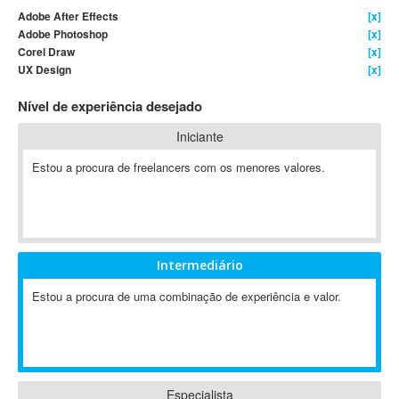
Adobe After Effects
[x]
4D Dimension
Adobe Photoshop
[x]
802.11
Corel Draw
[x]
A&P
UX Design
[x]
A-GPS
Nível de experiência desejado
A2Billing
Iniciante
AAUS Scientific Diver
Ab Initio
Estou a procura de freelancers com os menores valores.
ABAP
Abaqus
ABBYY FineReader
ABIS
Intermediário
AbleCommerce
Estou a procura de uma combinação de experiência e valor.
Ableton
Ableton Live
Ableton Push
Abstract
Abstract Window Toolkit (AWT)
Especialista