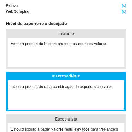
Python
[x]
4D Dimension
Web Scraping
[x]
802.11
Nível de experiência desejado
A&P
A-GPS
Iniciante
A2Billing
Estou a procura de freelancers com os menores valores.
AAUS Scientific Diver
Ab Initio
ABAP
Abaqus
Intermediário
ABBYY FineReader
ABIS
Estou a procura de uma combinação de experiência e valor.
AbleCommerce
Ableton
Ableton Live
Ableton Push
Especialista
Abstract
Estou disposto a pagar valores mais elevados para freelancers
Abstract Window Toolkit (AWT)