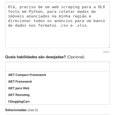
4803
Quais habilidades são desejadas?
(Opcional)
.NET Compact Framework
.NET Framework
.NET para Web
.NET Remoting
1ShoppingCart
3DS Max
Selecionadas
(max 5)
3GSM