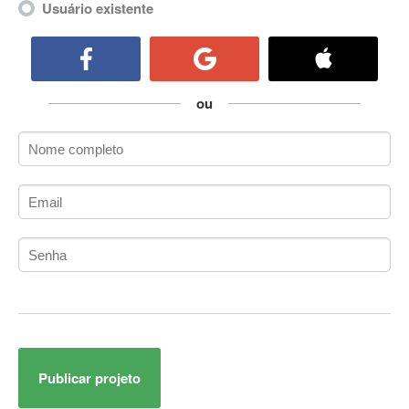
Usuário existente
ActiveCollab
ActiveX
ActiveX Data Objects (ADO)
Ada
ou
Adianti Framework
ADK
Administração
Administração Acadêmica
Administração de Artistas e Repertórios
Administração de Banco de Dados
Administração de Redes
Administração PostgreSQL
Administrador de Sistemas
ADO.NET
ADO.NET Entity Framework
Adobe After Effects
Publicar projeto
Adobe AIR