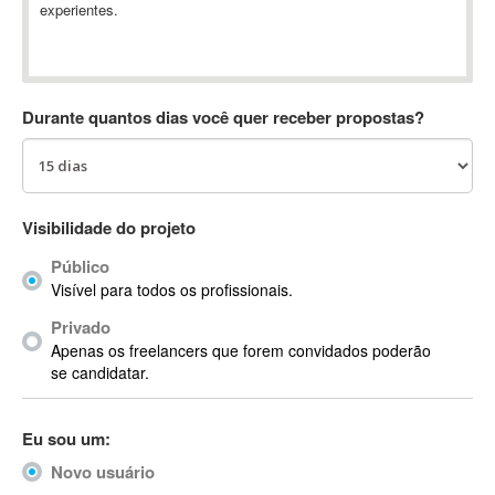
experientes.
Absynth
AC Drives
AC3
ACARS
Durante quantos dias você quer receber propostas?
AccountMate
ACDSee
ACID Pro
ACPI
Visibilidade do projeto
Acrobat
Público
Acrobat X
Visível para todos os profissionais.
Acronis
Privado
ACT
Apenas os freelancers que forem convidados poderão
Actian
se candidatar.
Actimize
ActionScript
Eu sou um:
ActionScript 3
Novo usuário
Active Directory