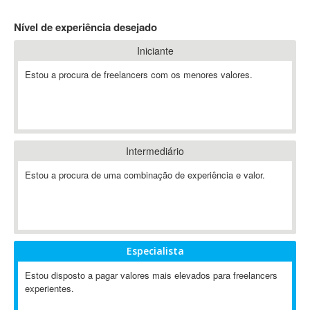
4D Dimension
Nível de experiência desejado
802.11
Iniciante
A&P
A-GPS
Estou a procura de freelancers com os menores valores.
A2Billing
AAUS Scientific Diver
Ab Initio
ABAP
Intermediário
Abaqus
Estou a procura de uma combinação de experiência e valor.
ABBYY FineReader
ABIS
AbleCommerce
Ableton
Especialista
Ableton Live
Ableton Push
Estou disposto a pagar valores mais elevados para freelancers
Abstract
experientes.
Abstract Window Toolkit (AWT)