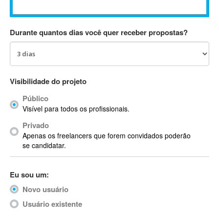
Absynth
AC Drives
Durante quantos dias você quer receber propostas?
AC3
ACARS
AccountMate
ACDSee
Visibilidade do projeto
ACID Pro
Público
ACPI
Visível para todos os profissionais.
Acrobat
Acrobat X
Privado
Apenas os freelancers que forem convidados poderão
Acronis
se candidatar.
ACT
Actian
Eu sou um:
Actimize
ActionScript
Novo usuário
ActionScript 3
Usuário existente
Active Directory