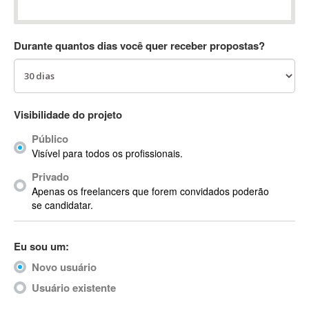
Absynth
AC Drives
Durante quantos dias você quer receber propostas?
AC3
ACARS
AccountMate
ACDSee
Visibilidade do projeto
ACID Pro
Público
ACPI
Visível para todos os profissionais.
Acrobat
Acrobat X
Privado
Apenas os freelancers que forem convidados poderão
Acronis
se candidatar.
ACT
Actian
Eu sou um:
Actimize
ActionScript
Novo usuário
ActionScript 3
Usuário existente
Active Directory