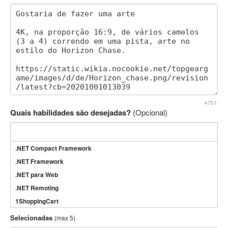
4757
Quais habilidades são desejadas?
(Opcional)
.NET Compact Framework
.NET Framework
.NET para Web
.NET Remoting
1ShoppingCart
3DS Max
Selecionadas
(max 5)
3GSM