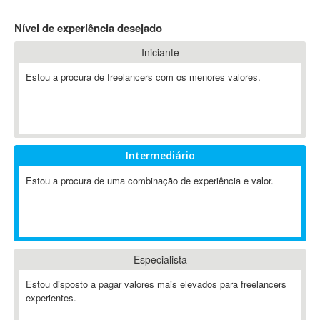
4D Dimension
Nível de experiência desejado
802.11
Iniciante
A&P
A-GPS
Estou a procura de freelancers com os menores valores.
A2Billing
AAUS Scientific Diver
Ab Initio
ABAP
Intermediário
Abaqus
Estou a procura de uma combinação de experiência e valor.
ABBYY FineReader
ABIS
AbleCommerce
Ableton
Especialista
Ableton Live
Ableton Push
Estou disposto a pagar valores mais elevados para freelancers
Abstract
experientes.
Abstract Window Toolkit (AWT)