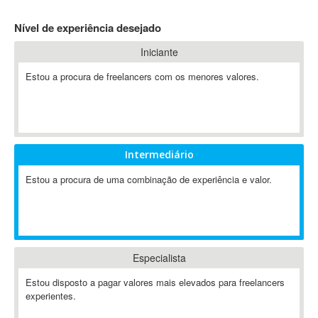
4D Dimension
Nível de experiência desejado
802.11
Iniciante
A&P
A-GPS
Estou a procura de freelancers com os menores valores.
A2Billing
AAUS Scientific Diver
Ab Initio
ABAP
Intermediário
Abaqus
Estou a procura de uma combinação de experiência e valor.
ABBYY FineReader
ABIS
AbleCommerce
Ableton
Especialista
Ableton Live
Ableton Push
Estou disposto a pagar valores mais elevados para freelancers
Abstract
experientes.
Abstract Window Toolkit (AWT)