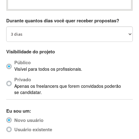
Absynth
AC Drives
Durante quantos dias você quer receber propostas?
AC3
ACARS
AccountMate
ACDSee
Visibilidade do projeto
ACID Pro
Público
ACPI
Visível para todos os profissionais.
Acrobat
Acrobat X
Privado
Apenas os freelancers que forem convidados poderão
Acronis
se candidatar.
ACT
Actian
Eu sou um:
Actimize
ActionScript
Novo usuário
ActionScript 3
Usuário existente
Active Directory