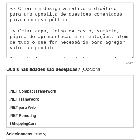
4647
Quais habilidades são desejadas?
(Opcional)
.NET Compact Framework
.NET Framework
.NET para Web
.NET Remoting
1ShoppingCart
3DS Max
Selecionadas
(max 5)
3GSM