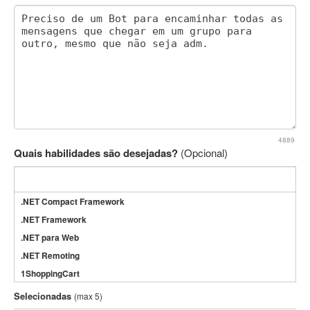
4889
Quais habilidades são desejadas?
(Opcional)
.NET Compact Framework
.NET Framework
.NET para Web
.NET Remoting
1ShoppingCart
3DS Max
Selecionadas
(max 5)
3GSM