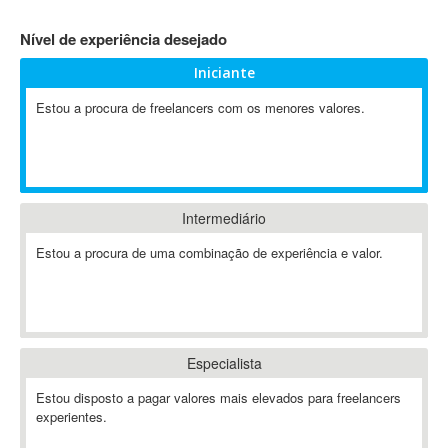
4D Dimension
Nível de experiência desejado
802.11
Iniciante
A&P
A-GPS
Estou a procura de freelancers com os menores valores.
A2Billing
AAUS Scientific Diver
Ab Initio
ABAP
Intermediário
Abaqus
Estou a procura de uma combinação de experiência e valor.
ABBYY FineReader
ABIS
AbleCommerce
Ableton
Especialista
Ableton Live
Ableton Push
Estou disposto a pagar valores mais elevados para freelancers
Abstract
experientes.
Abstract Window Toolkit (AWT)