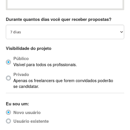
Absynth
AC Drives
Durante quantos dias você quer receber propostas?
AC3
ACARS
AccountMate
ACDSee
Visibilidade do projeto
ACID Pro
Público
ACPI
Visível para todos os profissionais.
Acrobat
Acrobat X
Privado
Apenas os freelancers que forem convidados poderão
Acronis
se candidatar.
ACT
Actian
Eu sou um:
Actimize
ActionScript
Novo usuário
ActionScript 3
Usuário existente
Active Directory