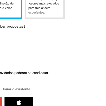
inação de
valores mais elevados
a e valor.
para freelancers
experientes.
eber propostas?
nvidados poderão se candidatar.
Usuário existente