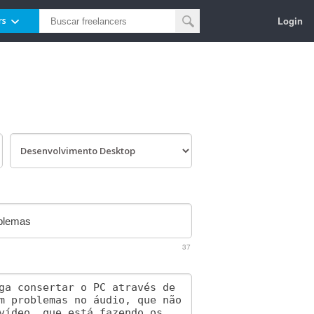
Login
rs
37