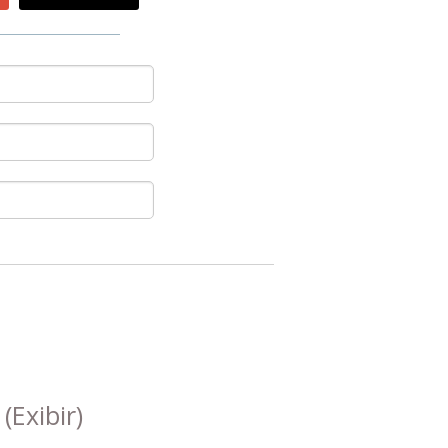
s
(Exibir)