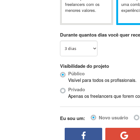
A&P
freelancers com os
uma comb
menores valores.
experiênci
A-GPS
A2Billing
AAUS Scientific Diver
Durante quantos dias você quer rec
Ab Initio
ABAP
Abaqus
ABBYY FineReader
Visibilidade do projeto
ABIS
Público
AbleCommerce
Visível para todos os profissionais.
Ableton
Privado
Ableton Live
Apenas os freelancers que forem co
Ableton Push
Abstract
Novo usuário
Eu sou um:
Abstract Window Toolkit (AWT)
Absynth
AC Drives