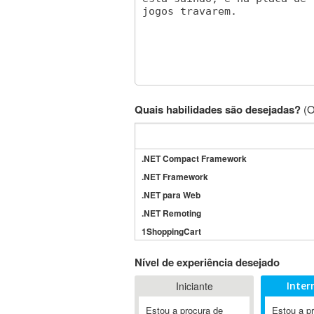
Quais habilidades são desejadas?
(O
.NET Compact Framework
.NET Framework
.NET para Web
.NET Remoting
1ShoppingCart
3DS Max
Nível de experiência desejado
3GSM
Iniciante
Inter
4D Dimension
802.11
Estou a procura de
Estou a p