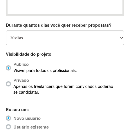
Absynth
AC Drives
AC3
Durante quantos dias você quer receber propostas?
ACARS
AccountMate
ACDSee
ACID Pro
Visibilidade do projeto
ACPI
Público
Acrobat
Visível para todos os profissionais.
Acrobat X
Privado
Acronis
Apenas os freelancers que forem convidados poderão
ACT
se candidatar.
Actian
Actimize
Eu sou um:
ActionScript
Novo usuário
ActionScript 3
Active Directory
Usuário existente