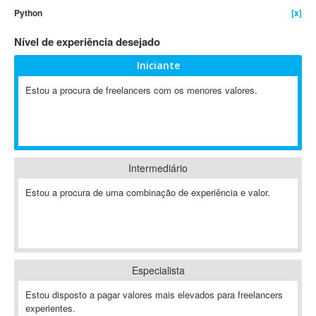
Python
[x]
4D Dimension
802.11
Nível de experiência desejado
A&P
Iniciante
A-GPS
Estou a procura de freelancers com os menores valores.
A2Billing
AAUS Scientific Diver
Ab Initio
ABAP
Abaqus
Intermediário
ABBYY FineReader
Estou a procura de uma combinação de experiência e valor.
ABIS
AbleCommerce
Ableton
Ableton Live
Especialista
Ableton Push
Abstract
Estou disposto a pagar valores mais elevados para freelancers
experientes.
Abstract Window Toolkit (AWT)