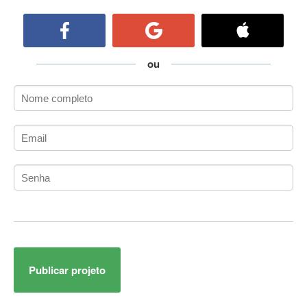
ActiveCollab
ActiveX
ActiveX Data Objects (ADO)
Ada
ou
Adianti Framework
ADK
Administração
Administração Acadêmica
Administração de Artistas e Repertórios
Administração de Banco de Dados
Administração de Redes
Administração PostgreSQL
Administrador de Sistemas
ADO.NET
ADO.NET Entity Framework
Publicar projeto
Adobe After Effects
Adobe AIR