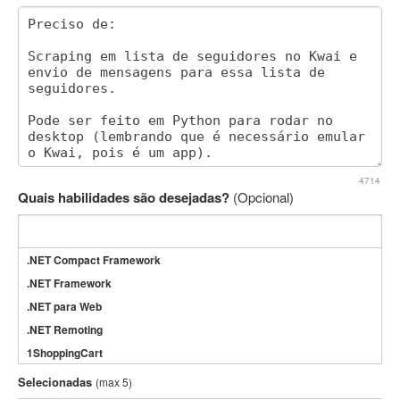
4714
Quais habilidades são desejadas?
(Opcional)
.NET Compact Framework
.NET Framework
.NET para Web
.NET Remoting
1ShoppingCart
3DS Max
Selecionadas
(max 5)
3GSM