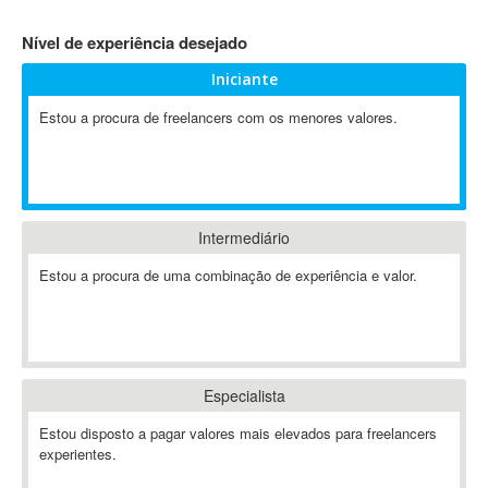
4D Dimension
Nível de experiência desejado
802.11
Iniciante
A&P
A-GPS
Estou a procura de freelancers com os menores valores.
A2Billing
AAUS Scientific Diver
Ab Initio
ABAP
Intermediário
Abaqus
Estou a procura de uma combinação de experiência e valor.
ABBYY FineReader
ABIS
AbleCommerce
Ableton
Especialista
Ableton Live
Ableton Push
Estou disposto a pagar valores mais elevados para freelancers
Abstract
experientes.
Abstract Window Toolkit (AWT)