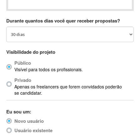
Absynth
AC Drives
Durante quantos dias você quer receber propostas?
AC3
ACARS
AccountMate
ACDSee
Visibilidade do projeto
ACID Pro
Público
ACPI
Visível para todos os profissionais.
Acrobat
Acrobat X
Privado
Apenas os freelancers que forem convidados poderão
Acronis
se candidatar.
ACT
Actian
Eu sou um:
Actimize
ActionScript
Novo usuário
ActionScript 3
Usuário existente
Active Directory