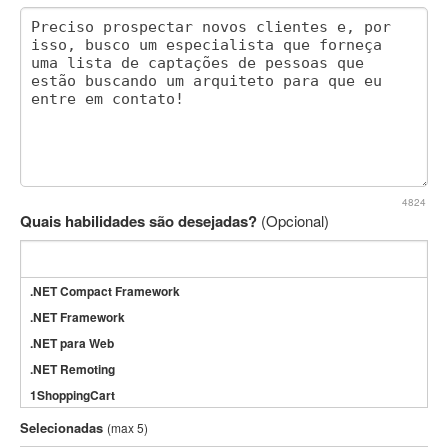
4824
Quais habilidades são desejadas?
(Opcional)
.NET Compact Framework
.NET Framework
.NET para Web
.NET Remoting
1ShoppingCart
3DS Max
Selecionadas
(max 5)
3GSM