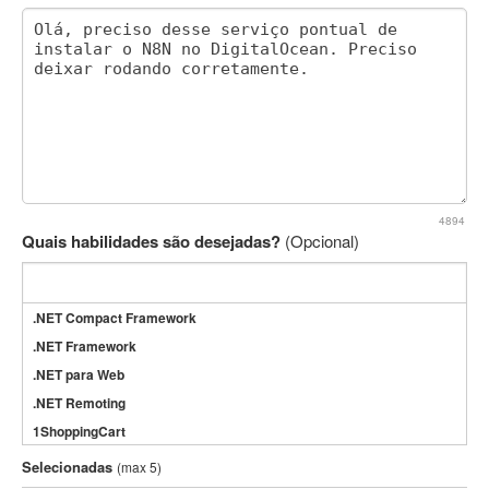
4894
Quais habilidades são desejadas?
(Opcional)
.NET Compact Framework
.NET Framework
.NET para Web
.NET Remoting
1ShoppingCart
3DS Max
Selecionadas
(max 5)
3GSM