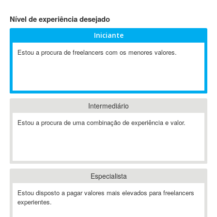
4D Dimension
Nível de experiência desejado
802.11
Iniciante
A&P
A-GPS
Estou a procura de freelancers com os menores valores.
A2Billing
AAUS Scientific Diver
Ab Initio
ABAP
Intermediário
Abaqus
Estou a procura de uma combinação de experiência e valor.
ABBYY FineReader
ABIS
AbleCommerce
Ableton
Especialista
Ableton Live
Ableton Push
Estou disposto a pagar valores mais elevados para freelancers
Abstract
experientes.
Abstract Window Toolkit (AWT)