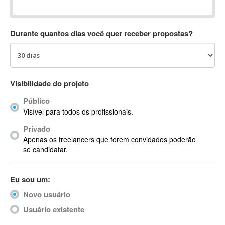
Absynth
AC Drives
Durante quantos dias você quer receber propostas?
AC3
ACARS
AccountMate
ACDSee
Visibilidade do projeto
ACID Pro
Público
ACPI
Visível para todos os profissionais.
Acrobat
Acrobat X
Privado
Apenas os freelancers que forem convidados poderão
Acronis
se candidatar.
ACT
Actian
Eu sou um:
Actimize
ActionScript
Novo usuário
ActionScript 3
Usuário existente
Active Directory