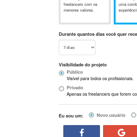
A&P
freelancers com os
uma comb
menores valores.
experiênci
A-GPS
A2Billing
AAUS Scientific Diver
Durante quantos dias você quer rec
Ab Initio
ABAP
Abaqus
ABBYY FineReader
Visibilidade do projeto
ABIS
Público
AbleCommerce
Visível para todos os profissionais.
Ableton
Privado
Ableton Live
Apenas os freelancers que forem co
Ableton Push
Abstract
Novo usuário
Eu sou um:
Abstract Window Toolkit (AWT)
Absynth
AC Drives