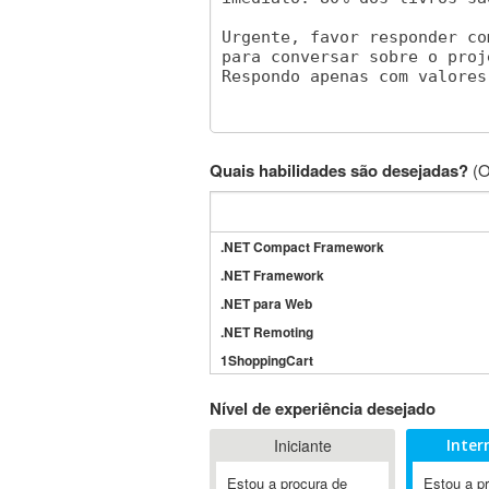
Quais habilidades são desejadas?
(O
.NET Compact Framework
.NET Framework
.NET para Web
.NET Remoting
1ShoppingCart
3DS Max
Nível de experiência desejado
3GSM
Iniciante
Inter
4D Dimension
802.11
Estou a procura de
Estou a p