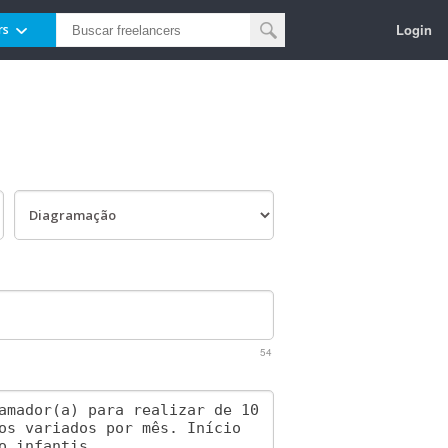
Login
rs
54