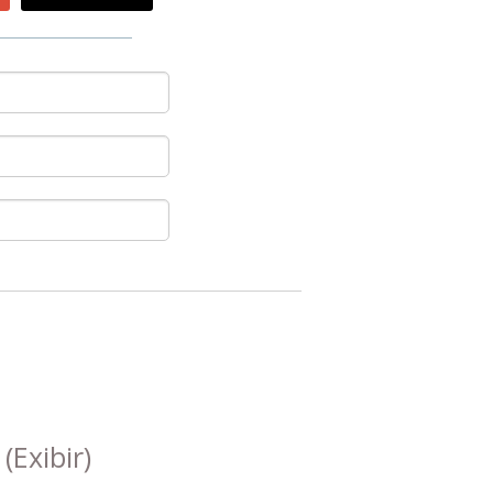
s
(Exibir)