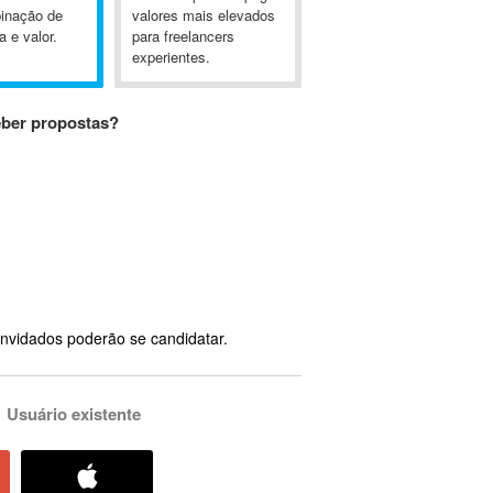
inação de
valores mais elevados
a e valor.
para freelancers
experientes.
eber propostas?
nvidados poderão se candidatar.
Usuário existente