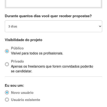
Absynth
AC Drives
Durante quantos dias você quer receber propostas?
AC3
ACARS
AccountMate
ACDSee
Visibilidade do projeto
ACID Pro
Público
ACPI
Visível para todos os profissionais.
Acrobat
Acrobat X
Privado
Apenas os freelancers que forem convidados poderão
Acronis
se candidatar.
ACT
Actian
Eu sou um:
Actimize
ActionScript
Novo usuário
ActionScript 3
Usuário existente
Active Directory