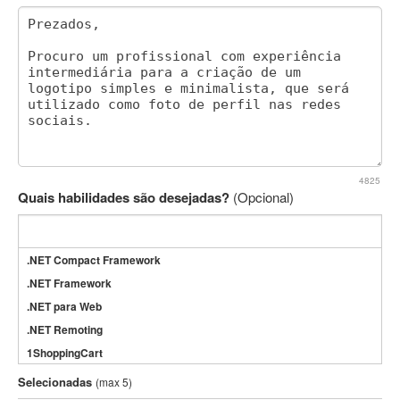
4825
Quais habilidades são desejadas?
(Opcional)
.NET Compact Framework
.NET Framework
.NET para Web
.NET Remoting
1ShoppingCart
3DS Max
Selecionadas
(max 5)
3GSM