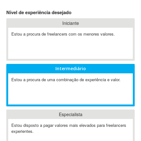
4D Dimension
Nível de experiência desejado
802.11
Iniciante
A&P
A-GPS
Estou a procura de freelancers com os menores valores.
A2Billing
AAUS Scientific Diver
Ab Initio
ABAP
Intermediário
Abaqus
Estou a procura de uma combinação de experiência e valor.
ABBYY FineReader
ABIS
AbleCommerce
Ableton
Especialista
Ableton Live
Ableton Push
Estou disposto a pagar valores mais elevados para freelancers
Abstract
experientes.
Abstract Window Toolkit (AWT)