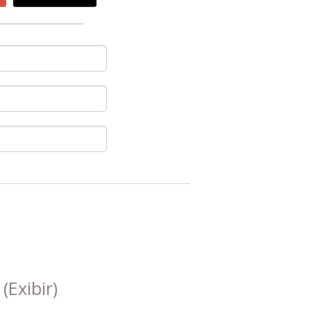
s
(Exibir)