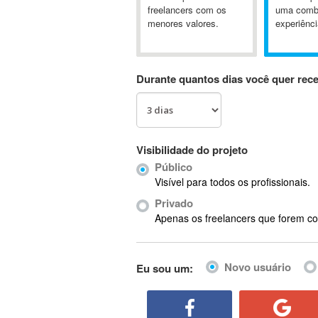
A&P
freelancers com os
uma comb
menores valores.
experiênci
A-GPS
A2Billing
AAUS Scientific Diver
Durante quantos dias você quer rec
Ab Initio
ABAP
Abaqus
ABBYY FineReader
Visibilidade do projeto
ABIS
Público
AbleCommerce
Visível para todos os profissionais.
Ableton
Privado
Ableton Live
Apenas os freelancers que forem co
Ableton Push
Abstract
Novo usuário
Eu sou um:
Abstract Window Toolkit (AWT)
Absynth
AC Drives