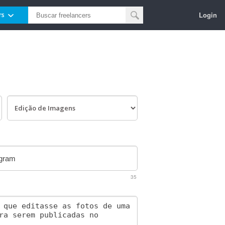
Login
rs
35