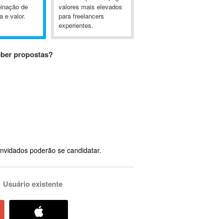
inação de
valores mais elevados
a e valor.
para freelancers
experientes.
eber propostas?
nvidados poderão se candidatar.
Usuário existente