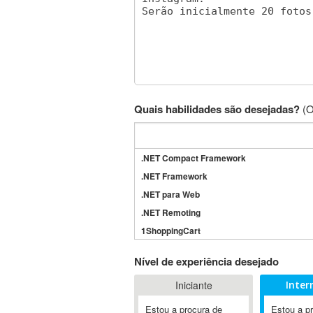
Quais habilidades são desejadas?
(O
.NET Compact Framework
.NET Framework
.NET para Web
.NET Remoting
1ShoppingCart
3DS Max
Nível de experiência desejado
3GSM
Iniciante
Inter
4D Dimension
802.11
Estou a procura de
Estou a p