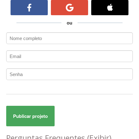
ActiveCollab
ActiveX
ActiveX Data Objects (ADO)
ou
Ada
Adianti Framework
ADK
Administração
Administração Acadêmica
Administração de Artistas e Repertórios
Administração de Banco de Dados
Administração de Redes
Administração PostgreSQL
Administrador de Sistemas
ADO.NET
Publicar projeto
ADO.NET Entity Framework
Adobe After Effects
Adobe AIR
Perguntas Frequentes
(Exibir)