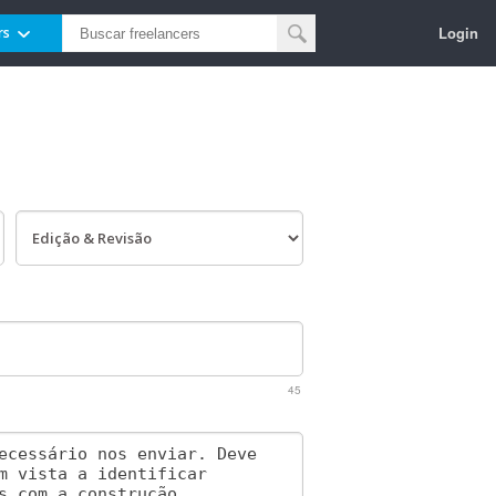
Login
rs
45