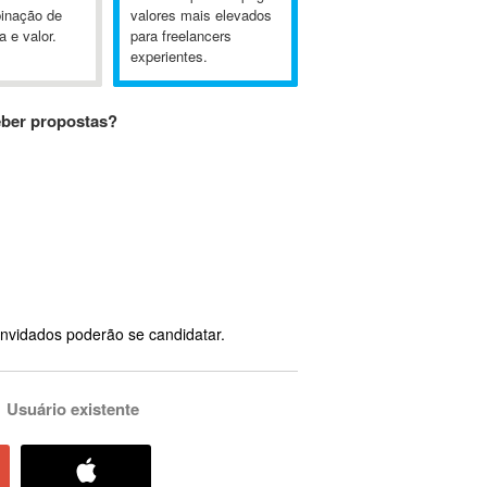
inação de
valores mais elevados
a e valor.
para freelancers
experientes.
eber propostas?
nvidados poderão se candidatar.
Usuário existente