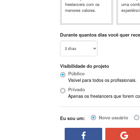
A&P
freelancers com os
uma comb
menores valores.
experiênci
A-GPS
A2Billing
AAUS Scientific Diver
Durante quantos dias você quer rec
Ab Initio
ABAP
Abaqus
ABBYY FineReader
Visibilidade do projeto
ABIS
Público
AbleCommerce
Visível para todos os profissionais.
Ableton
Privado
Ableton Live
Apenas os freelancers que forem co
Ableton Push
Abstract
Novo usuário
Eu sou um:
Abstract Window Toolkit (AWT)
Absynth
AC Drives