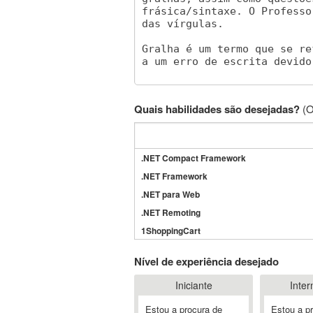
Quais habilidades são desejadas?
(O
.NET Compact Framework
.NET Framework
.NET para Web
.NET Remoting
1ShoppingCart
3DS Max
Nível de experiência desejado
3GSM
Iniciante
Inter
4D Dimension
802.11
Estou a procura de
Estou a p