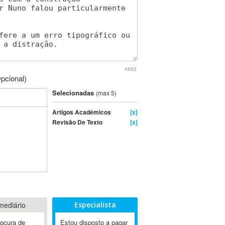
4683
pcional)
Selecionadas
(max 5)
Artigos Acadêmicos
[x]
Revisão De Texto
[x]
mediário
Especialista
rocura de
Estou disposto a pagar