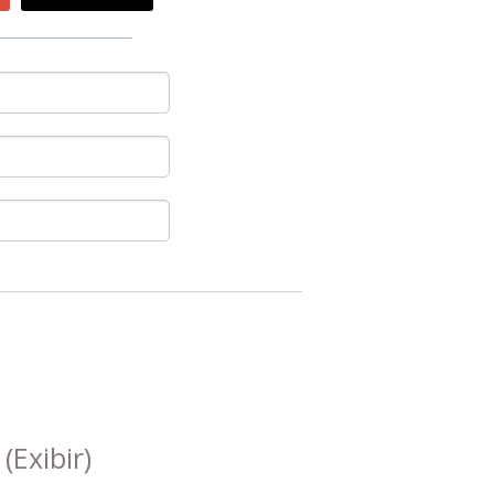
s
(Exibir)