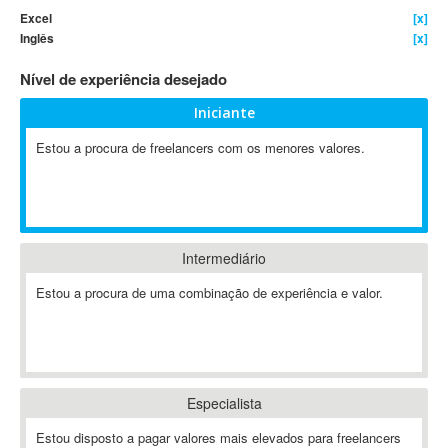
Excel
[x]
4D Dimension
Inglês
[x]
802.11
Nível de experiência desejado
A&P
A-GPS
Iniciante
A2Billing
Estou a procura de freelancers com os menores valores.
AAUS Scientific Diver
Ab Initio
ABAP
Abaqus
Intermediário
ABBYY FineReader
ABIS
Estou a procura de uma combinação de experiência e valor.
AbleCommerce
Ableton
Ableton Live
Ableton Push
Especialista
Abstract
Estou disposto a pagar valores mais elevados para freelancers
Abstract Window Toolkit (AWT)