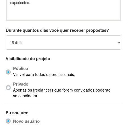
experientes.
Absynth
AC Drives
AC3
ACARS
Durante quantos dias você quer receber propostas?
AccountMate
ACDSee
ACID Pro
ACPI
Visibilidade do projeto
Acrobat
Público
Acrobat X
Visível para todos os profissionais.
Acronis
Privado
ACT
Apenas os freelancers que forem convidados poderão
Actian
se candidatar.
Actimize
ActionScript
Eu sou um:
ActionScript 3
Novo usuário
Active Directory