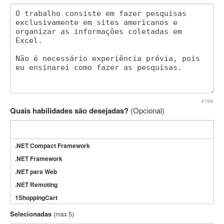
4799
Quais habilidades são desejadas?
(Opcional)
.NET Compact Framework
.NET Framework
.NET para Web
.NET Remoting
1ShoppingCart
3DS Max
Selecionadas
(max 5)
3GSM