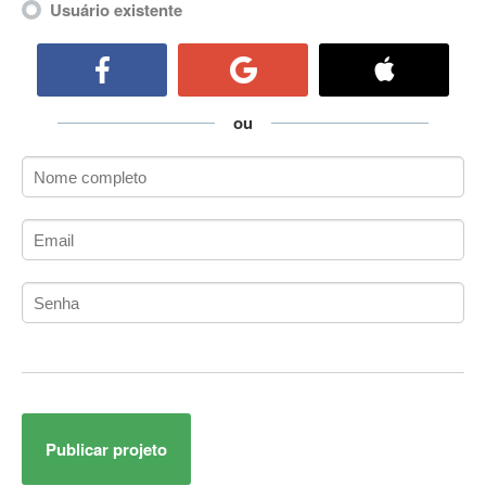
Usuário existente
ActiveCollab
ActiveX
ActiveX Data Objects (ADO)
Ada
ou
Adianti Framework
ADK
Administração
Administração Acadêmica
Administração de Artistas e Repertórios
Administração de Banco de Dados
Administração de Redes
Administração PostgreSQL
Administrador de Sistemas
ADO.NET
ADO.NET Entity Framework
Adobe After Effects
Publicar projeto
Adobe AIR