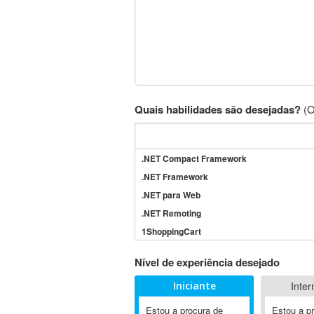
Quais habilidades são desejadas?
(O
.NET Compact Framework
.NET Framework
.NET para Web
.NET Remoting
1ShoppingCart
3DS Max
Nível de experiência desejado
3GSM
Iniciante
Inter
4D Dimension
802.11
Estou a procura de
Estou a p