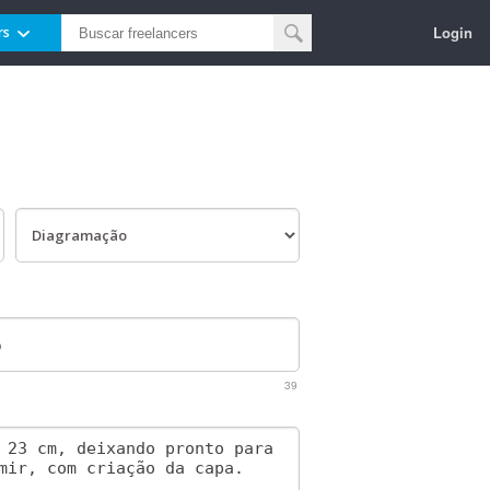
Login
rs
39