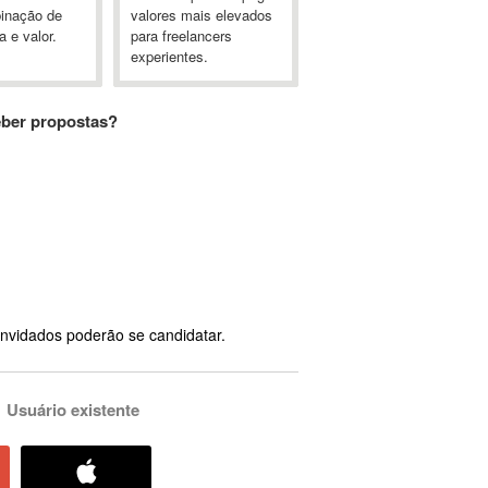
inação de
valores mais elevados
a e valor.
para freelancers
experientes.
eber propostas?
nvidados poderão se candidatar.
Usuário existente