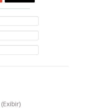
s
(Exibir)