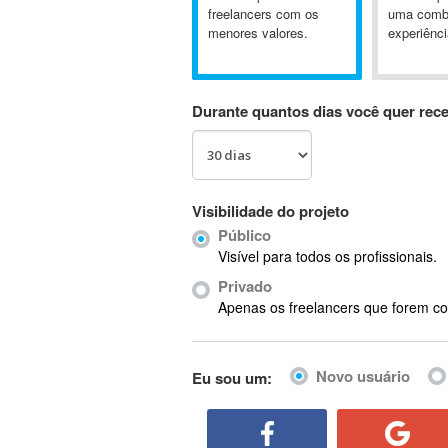
A&P
freelancers com os
uma comb
menores valores.
experiênci
A-GPS
A2Billing
AAUS Scientific Diver
Durante quantos dias você quer rec
Ab Initio
ABAP
Abaqus
ABBYY FineReader
Visibilidade do projeto
ABIS
Público
AbleCommerce
Visível para todos os profissionais.
Ableton
Privado
Ableton Live
Apenas os freelancers que forem co
Ableton Push
Abstract
Novo usuário
Eu sou um:
Abstract Window Toolkit (AWT)
Absynth
AC Drives