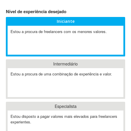
4D Dimension
Nível de experiência desejado
802.11
Iniciante
A&P
A-GPS
Estou a procura de freelancers com os menores valores.
A2Billing
AAUS Scientific Diver
Ab Initio
ABAP
Intermediário
Abaqus
Estou a procura de uma combinação de experiência e valor.
ABBYY FineReader
ABIS
AbleCommerce
Ableton
Especialista
Ableton Live
Ableton Push
Estou disposto a pagar valores mais elevados para freelancers
Abstract
experientes.
Abstract Window Toolkit (AWT)