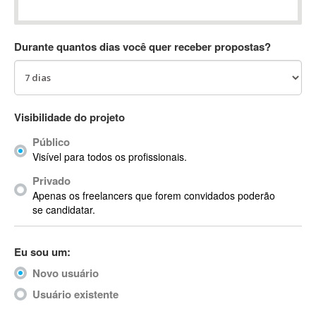
Absynth
AC Drives
Durante quantos dias você quer receber propostas?
AC3
ACARS
AccountMate
ACDSee
Visibilidade do projeto
ACID Pro
Público
ACPI
Visível para todos os profissionais.
Acrobat
Acrobat X
Privado
Apenas os freelancers que forem convidados poderão
Acronis
se candidatar.
ACT
Actian
Eu sou um:
Actimize
ActionScript
Novo usuário
ActionScript 3
Usuário existente
Active Directory