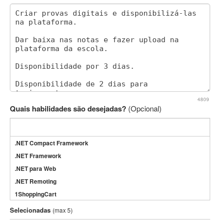
4809
Quais habilidades são desejadas?
(Opcional)
.NET Compact Framework
.NET Framework
.NET para Web
.NET Remoting
1ShoppingCart
3DS Max
Selecionadas
(max 5)
3GSM