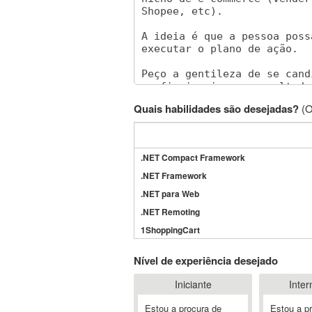
Quais habilidades são desejadas?
(O
.NET Compact Framework
.NET Framework
.NET para Web
.NET Remoting
1ShoppingCart
3DS Max
Nível de experiência desejado
3GSM
Iniciante
Inter
4D Dimension
802.11
Estou a procura de
Estou a p