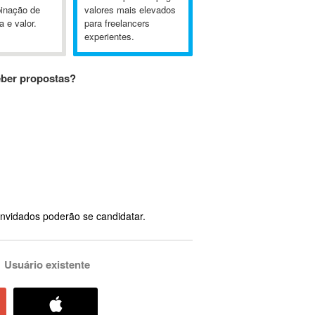
inação de
valores mais elevados
a e valor.
para freelancers
experientes.
eber propostas?
nvidados poderão se candidatar.
Usuário existente