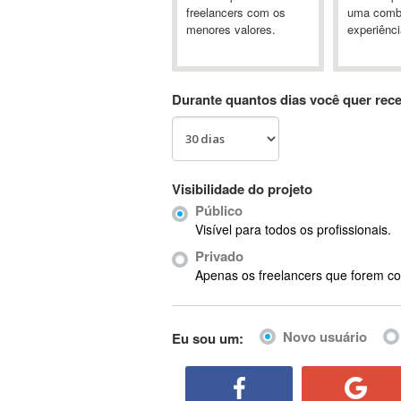
A&P
freelancers com os
uma comb
menores valores.
experiênci
A-GPS
A2Billing
AAUS Scientific Diver
Durante quantos dias você quer rec
Ab Initio
ABAP
Abaqus
ABBYY FineReader
Visibilidade do projeto
ABIS
Público
AbleCommerce
Visível para todos os profissionais.
Ableton
Privado
Ableton Live
Apenas os freelancers que forem co
Ableton Push
Abstract
Novo usuário
Eu sou um:
Abstract Window Toolkit (AWT)
Absynth
AC Drives