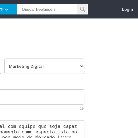
Login
rs
39