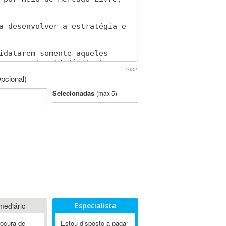
4632
pcional)
Selecionadas
(max 5)
mediário
Especialista
rocura de
Estou disposto a pagar