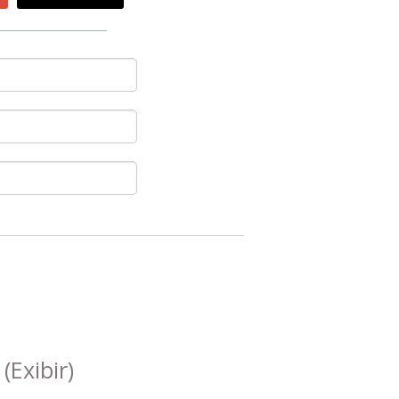
s
(Exibir)