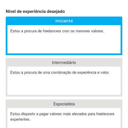
4D Dimension
Nível de experiência desejado
802.11
Iniciante
A&P
A-GPS
Estou a procura de freelancers com os menores valores.
A2Billing
AAUS Scientific Diver
Ab Initio
ABAP
Intermediário
Abaqus
Estou a procura de uma combinação de experiência e valor.
ABBYY FineReader
ABIS
AbleCommerce
Ableton
Especialista
Ableton Live
Ableton Push
Estou disposto a pagar valores mais elevados para freelancers
Abstract
experientes.
Abstract Window Toolkit (AWT)