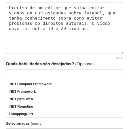
4812
Quais habilidades são desejadas?
(Opcional)
.NET Compact Framework
.NET Framework
.NET para Web
.NET Remoting
1ShoppingCart
3DS Max
Selecionadas
(max 5)
3GSM