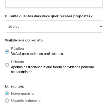
Absynth
AC Drives
Durante quantos dias você quer receber propostas?
AC3
ACARS
AccountMate
ACDSee
Visibilidade do projeto
ACID Pro
Público
ACPI
Visível para todos os profissionais.
Acrobat
Acrobat X
Privado
Apenas os freelancers que forem convidados poderão
Acronis
se candidatar.
ACT
Actian
Eu sou um:
Actimize
ActionScript
Novo usuário
ActionScript 3
Usuário existente
Active Directory