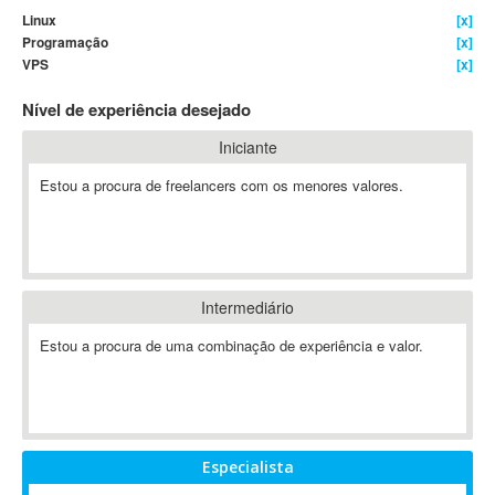
Linux
[x]
4D Dimension
Programação
[x]
802.11
VPS
[x]
A&P
Nível de experiência desejado
A-GPS
A2Billing
Iniciante
AAUS Scientific Diver
Estou a procura de freelancers com os menores valores.
Ab Initio
ABAP
Abaqus
ABBYY FineReader
Intermediário
ABIS
AbleCommerce
Estou a procura de uma combinação de experiência e valor.
Ableton
Ableton Live
Ableton Push
Abstract
Especialista
Abstract Window Toolkit (AWT)