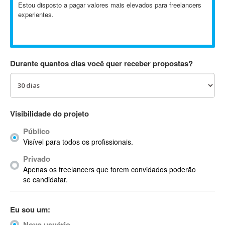
Estou disposto a pagar valores mais elevados para freelancers
Absynth
experientes.
AC Drives
AC3
ACARS
AccountMate
Durante quantos dias você quer receber propostas?
ACDSee
ACID Pro
ACPI
Visibilidade do projeto
Acrobat
Acrobat X
Público
Acronis
Visível para todos os profissionais.
ACT
Privado
Actian
Apenas os freelancers que forem convidados poderão
se candidatar.
Actimize
ActionScript
ActionScript 3
Eu sou um:
Active Directory
Novo usuário