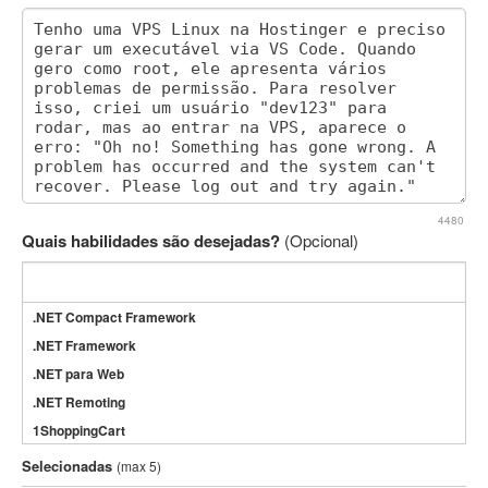
4480
Quais habilidades são desejadas?
(Opcional)
.NET Compact Framework
.NET Framework
.NET para Web
.NET Remoting
1ShoppingCart
3DS Max
Selecionadas
(max 5)
3GSM