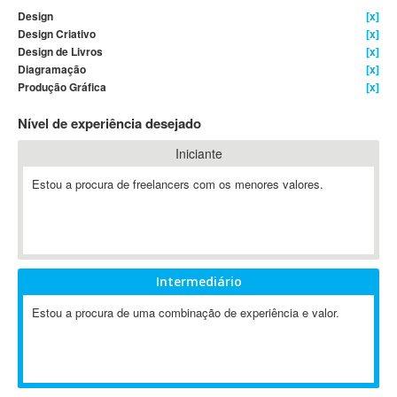
Design
[x]
4D Dimension
Design Criativo
[x]
802.11
Design de Livros
[x]
A&P
Diagramação
[x]
Produção Gráfica
[x]
A-GPS
A2Billing
Nível de experiência desejado
AAUS Scientific Diver
Iniciante
Ab Initio
ABAP
Estou a procura de freelancers com os menores valores.
Abaqus
ABBYY FineReader
ABIS
AbleCommerce
Intermediário
Ableton
Estou a procura de uma combinação de experiência e valor.
Ableton Live
Ableton Push
Abstract
Abstract Window Toolkit (AWT)