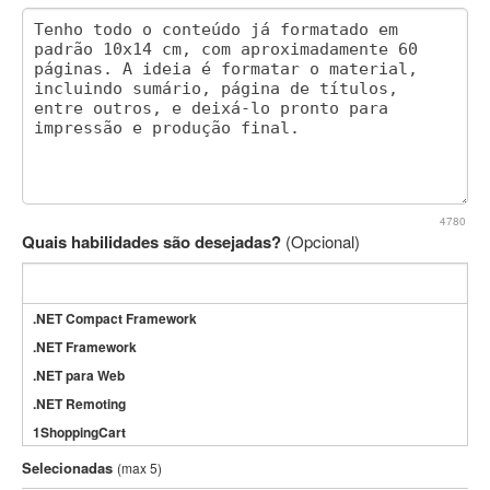
4780
Quais habilidades são desejadas?
(Opcional)
.NET Compact Framework
.NET Framework
.NET para Web
.NET Remoting
1ShoppingCart
3DS Max
Selecionadas
(max 5)
3GSM