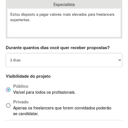
Especialista
Absynth
AC Drives
Estou disposto a pagar valores mais elevados para freelancers
experientes.
AC3
ACARS
AccountMate
ACDSee
Durante quantos dias você quer receber propostas?
ACID Pro
ACPI
Acrobat
Acrobat X
Visibilidade do projeto
Acronis
Público
ACT
Visível para todos os profissionais.
Actian
Privado
Actimize
Apenas os freelancers que forem convidados poderão
ActionScript
se candidatar.
ActionScript 3
Active Directory