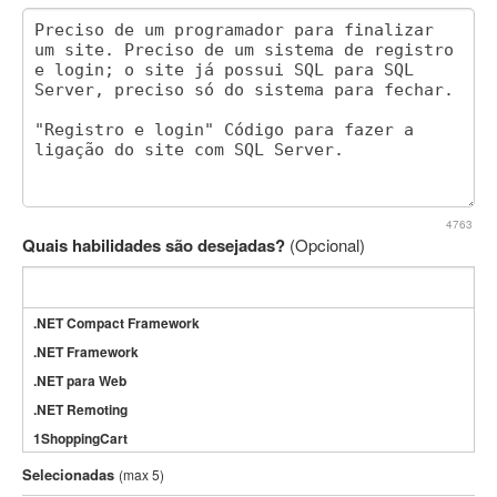
4763
Quais habilidades são desejadas?
(Opcional)
.NET Compact Framework
.NET Framework
.NET para Web
.NET Remoting
1ShoppingCart
3DS Max
Selecionadas
(max 5)
3GSM