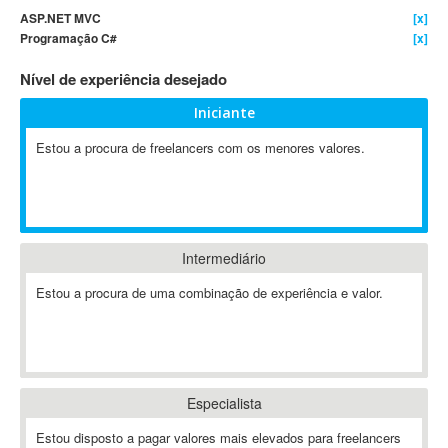
ASP.NET MVC
[x]
4D Dimension
Programação C#
[x]
802.11
Nível de experiência desejado
A&P
A-GPS
Iniciante
A2Billing
Estou a procura de freelancers com os menores valores.
AAUS Scientific Diver
Ab Initio
ABAP
Abaqus
Intermediário
ABBYY FineReader
ABIS
Estou a procura de uma combinação de experiência e valor.
AbleCommerce
Ableton
Ableton Live
Ableton Push
Especialista
Abstract
Estou disposto a pagar valores mais elevados para freelancers
Abstract Window Toolkit (AWT)