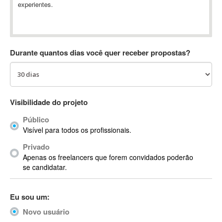
experientes.
Absynth
AC Drives
AC3
ACARS
Durante quantos dias você quer receber propostas?
AccountMate
ACDSee
ACID Pro
ACPI
Visibilidade do projeto
Acrobat
Público
Acrobat X
Visível para todos os profissionais.
Acronis
Privado
ACT
Apenas os freelancers que forem convidados poderão
Actian
se candidatar.
Actimize
ActionScript
Eu sou um:
ActionScript 3
Novo usuário
Active Directory