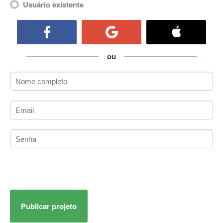
Usuário existente
ActiveCollab
ActiveX
ActiveX Data Objects (ADO)
Ada
ou
Adianti Framework
ADK
Administração
Administração Acadêmica
Administração de Artistas e Repertórios
Administração de Banco de Dados
Administração de Redes
Administração PostgreSQL
Administrador de Sistemas
ADO.NET
ADO.NET Entity Framework
Adobe After Effects
Publicar projeto
Adobe AIR