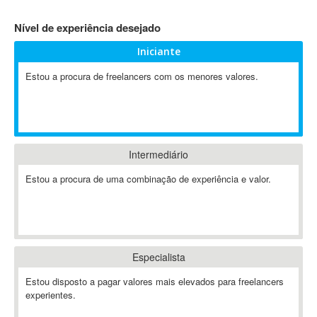
4D Dimension
Nível de experiência desejado
802.11
Iniciante
A&P
A-GPS
Estou a procura de freelancers com os menores valores.
A2Billing
AAUS Scientific Diver
Ab Initio
ABAP
Intermediário
Abaqus
Estou a procura de uma combinação de experiência e valor.
ABBYY FineReader
ABIS
AbleCommerce
Ableton
Especialista
Ableton Live
Ableton Push
Estou disposto a pagar valores mais elevados para freelancers
Abstract
experientes.
Abstract Window Toolkit (AWT)