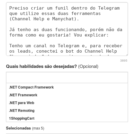
3895
Quais habilidades são desejadas?
(Opcional)
.NET Compact Framework
.NET Framework
.NET para Web
.NET Remoting
1ShoppingCart
3DS Max
Selecionadas
(max 5)
3GSM