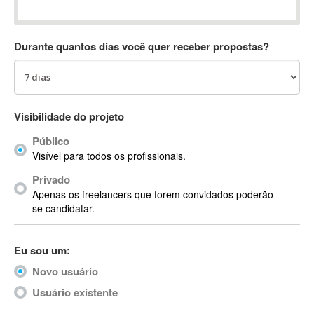
Absynth
AC Drives
Durante quantos dias você quer receber propostas?
AC3
ACARS
AccountMate
ACDSee
Visibilidade do projeto
ACID Pro
Público
ACPI
Visível para todos os profissionais.
Acrobat
Acrobat X
Privado
Apenas os freelancers que forem convidados poderão
Acronis
se candidatar.
ACT
Actian
Eu sou um:
Actimize
ActionScript
Novo usuário
ActionScript 3
Usuário existente
Active Directory