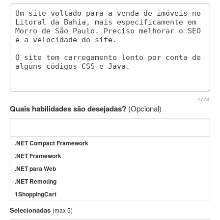
4778
Quais habilidades são desejadas?
(Opcional)
.NET Compact Framework
.NET Framework
.NET para Web
.NET Remoting
1ShoppingCart
3DS Max
Selecionadas
(max 5)
3GSM