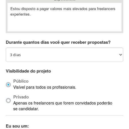
Absynth
Estou disposto a pagar valores mais elevados para freelancers
AC Drives
experientes.
AC3
ACARS
AccountMate
Durante quantos dias você quer receber propostas?
ACDSee
ACID Pro
ACPI
Acrobat
Visibilidade do projeto
Acrobat X
Acronis
Público
Visível para todos os profissionais.
ACT
Actian
Privado
Apenas os freelancers que forem convidados poderão
Actimize
se candidatar.
ActionScript
ActionScript 3
Eu sou um:
Active Directory