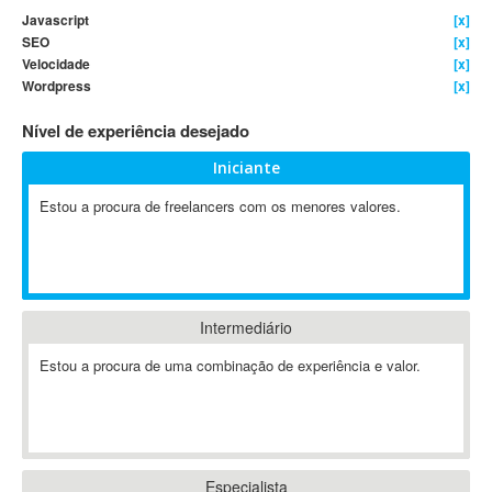
Javascript
[x]
4D Dimension
SEO
[x]
802.11
Velocidade
[x]
A&P
Wordpress
[x]
A-GPS
Nível de experiência desejado
A2Billing
Iniciante
AAUS Scientific Diver
Ab Initio
Estou a procura de freelancers com os menores valores.
ABAP
Abaqus
ABBYY FineReader
ABIS
Intermediário
AbleCommerce
Estou a procura de uma combinação de experiência e valor.
Ableton
Ableton Live
Ableton Push
Abstract
Abstract Window Toolkit (AWT)
Especialista